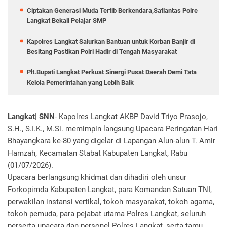
Ciptakan Generasi Muda Tertib Berkendara,Satlantas Polre
Langkat Bekali Pelajar SMP
Kapolres Langkat Salurkan Bantuan untuk Korban Banjir di
Besitang Pastikan Polri Hadir di Tengah Masyarakat
Plt.Bupati Langkat Perkuat Sinergi Pusat Daerah Demi Tata
Kelola Pemerintahan yang Lebih Baik
Langkat| SNN
- Kapolres Langkat AKBP David Triyo Prasojo,
S.H., S.I.K., M.Si. memimpin langsung Upacara Peringatan Hari
Bhayangkara ke-80 yang digelar di Lapangan Alun-alun T. Amir
Hamzah, Kecamatan Stabat Kabupaten Langkat, Rabu
(01/07/2026).
‎Upacara berlangsung khidmat dan dihadiri oleh unsur
Forkopimda Kabupaten Langkat, para Komandan Satuan TNI,
perwakilan instansi vertikal, tokoh masyarakat, tokoh agama,
tokoh pemuda, para pejabat utama Polres Langkat, seluruh
perserta upacara dan personel Polres Langkat, serta tamu