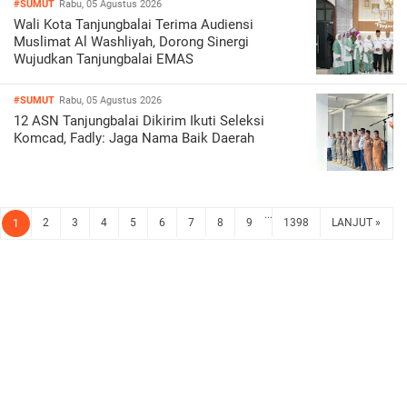
#SUMUT
Rabu, 05 Agustus 2026
Wali Kota Tanjungbalai Terima Audiensi
Muslimat Al Washliyah, Dorong Sinergi
Wujudkan Tanjungbalai EMAS
#SUMUT
Rabu, 05 Agustus 2026
12 ASN Tanjungbalai Dikirim Ikuti Seleksi
Komcad, Fadly: Jaga Nama Baik Daerah
...
2
3
4
5
6
7
8
9
1398
LANJUT »
1