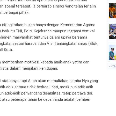
 Salim menyampaikan apresiasi kepada Baznas dan
sosial tersebut. Ia berharap sinergi yang telah terjalin
n berbagai pihak.
rus ditingkatkan bukan hanya dengan Kementerian Agama
a baik itu TNI, Polri, Kejaksaan maupun instansi vertikal
n elemen masyarakat tentunya dalam upaya bersama
gbalai sesuai harapan dan Visi Tanjungbalai Emas (Elok,
li Kota.
a memberikan motivasi kepada anak-anak yatim dan
« KE
mistis dalam menjalani kehidupan.
i statusnya, tapi Allah akan memuliakan hamba-Nya yang
dik-adik semua tidak berkecil hati, meskipun adik-adik
un adik-adik penyandang disabilitas, tetap percaya diri.
sok atau beberapa tahun ke depan anda adalah pemberi