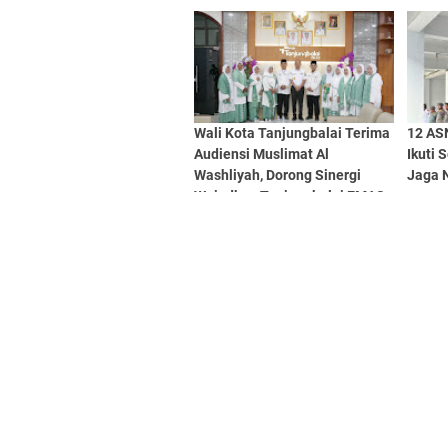
Digital dan Puluhan Plastik
Klip
Wali Kota Tanjungbalai Terima
12 ASN
Audiensi Muslimat Al
Ikuti 
Washliyah, Dorong Sinergi
Jaga 
Wujudkan Tanjungbalai EMAS