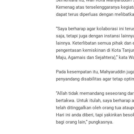
Sementara itu, Wali Kota Mahyaruddin
Kemenag atas terselenggaranya kegiatan 
dapat terus diperluas dengan melibatka
“Saya berharap agar kolaborasi ini te
saja, tetapi juga dengan instansi lainny
lainnya. Keterlibatan semua pihak da
pengentasan kemiskinan di Kota Tanjun
Maju, Agamais dan Sejahtera),” kata Wa
Pada kesempatan itu, Mahyaruddin jug
penyandang disabilitas agar tetap opti
“Allah tidak memandang seseorang dar
bertakwa. Untuk itulah, saya berharap a
telah ditinggalkan oleh orang tua ataup
Hari ini anda diberi, tapi yakinkan be
bagi orang lain,” pungkasnya.