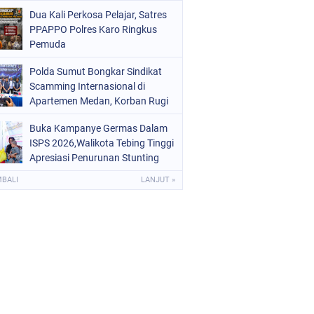
Digital dan Puluhan Plastik Klip
Dua Kali Perkosa Pelajar, Satres
PPAPPO Polres Karo Ringkus
Pemuda
Polda Sumut Bongkar Sindikat
Scamming Internasional di
Apartemen Medan, Korban Rugi
Rp6,7 Miliar
Buka Kampanye Germas Dalam
ISPS 2026,Walikota Tebing Tinggi
Apresiasi Penurunan Stunting
MBALI
LANJUT »