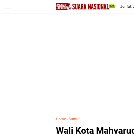
-->
Jum'at,
Home
›
Sumut
Wali Kota Mahyarud