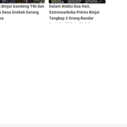
k Binjai Gandeng TNI dan
Dalam Waktu Dua Hari,
a Desa Grebek Sarang
Satresnarkoba Polres Binjai
ba
Tangkap 2 Orang Bandar
Narkoba Di Kota Binjai