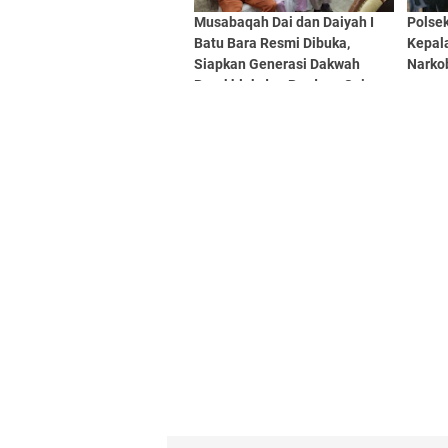
Musabaqah Dai dan Daiyah I
Polse
Batu Bara Resmi Dibuka,
Kepal
Siapkan Generasi Dakwah
Narko
Berakhlak dan Berdaya Saing