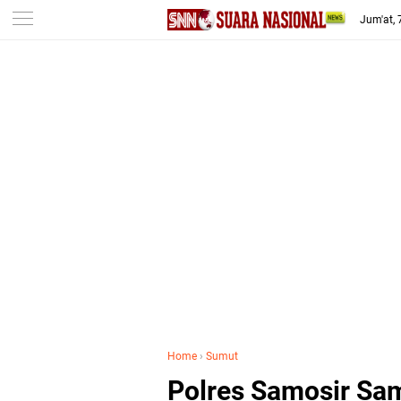
-->
Jum'at,
Home
›
Sumut
Polres Samosir Sa