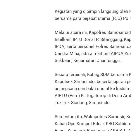
Kegiatan yang dipimpin langsung oleh K
bersama para pejabat utama (PJU) Pol
Melalui acara ini, Kapolres Samosir d
Intelkam IPTU Donal P. Sitanggang, Kap
IPDA, serta personel Polres Samosir 
Candra Mina, istri almarhum AIPDA Ku
Sukkean, Kecamatan Onanrunggu.
Secara terpisah, Kabag SDM bersama K
Kapolsek Simanindo, beserta jajaran 
anjangsana dan bakti sosial ke kediam
AIPTU (Purn) K. Togatorop di Desa Amb
Tuk-Tuk Siadong, Simanindo.
Sementara itu, Wakapolres Samosir, Kom
Kabag Ops Kompol Eduar, KBO Satbinm
Pandi, Kapolsek Pangururan AKP B.T. D