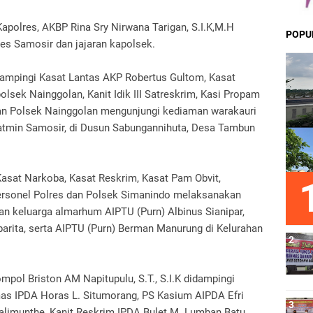
apolres, AKBP Rina Sry Nirwana Tarigan, S.I.K,M.H
POPU
res Samosir dan jajaran kapolsek.
idampingi Kasat Lantas AKP Robertus Gultom, Kasat
olsek Nainggolan, Kanit Idik III Satreskrim, Kasi Propam
dan Polsek Nainggolan mengunjungi kediaman warakauri
atmin Samosir, di Dusun Sabungannihuta, Desa Tambun
asat Narkoba, Kasat Reskrim, Kasat Pam Obvit,
personel Polres dan Polsek Simanindo melaksanakan
an keluarga almarhum AIPTU (Purn) Albinus Sianipar,
arita, serta AIPTU (Purn) Berman Manurung di Kelurahan
pol Briston AM Napitupulu, S.T., S.I.K didampingi
as IPDA Horas L. Situmorang, PS Kasium AIPDA Efri
alimunthe, Kanit Reskrim IPDA Bulet M. Lumban Batu,