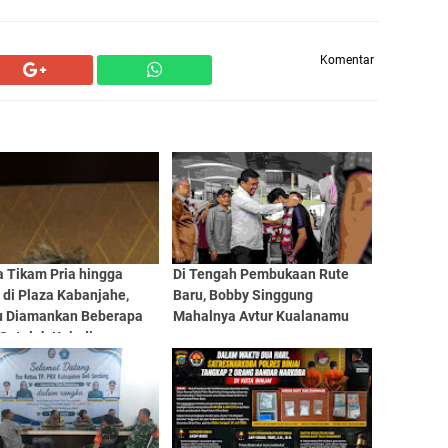
Komentar
a Tikam Pria hingga
Di Tengah Pembukaan Rute
 di Plaza Kabanjahe,
Baru, Bobby Singgung
u Diamankan Beberapa
Mahalnya Avtur Kualanamu
 Setelah Kejadian