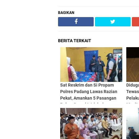
BAGIKAN
BERITA TERKAIT
Sat Reskrim dan Si Propam
Didug
Polres Padang Lawas Razian
Tewas
Pekat, Amankan 5 Pasangan
Pelak
Bukan Suami Istri dari
Menit
Penginapan