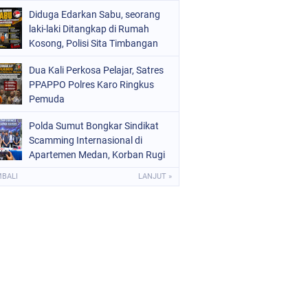
Diduga Edarkan Sabu, seorang
laki-laki Ditangkap di Rumah
Kosong, Polisi Sita Timbangan
Digital dan Puluhan Plastik Klip
Dua Kali Perkosa Pelajar, Satres
PPAPPO Polres Karo Ringkus
Pemuda
Polda Sumut Bongkar Sindikat
Scamming Internasional di
Apartemen Medan, Korban Rugi
Rp6,7 Miliar
MBALI
LANJUT »