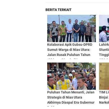
BERITA TERKAIT
Kolaborasi Apik Gubsu-DPRD
Lahir
Sumut-Warga di Nias Utara:
Stunti
Jalan Rusak Puluhan Tahun
Tinggi
Akhirnya Diperbaiki
SP3 C
Puluhan Tahun Menanti, Jalan
TIM Li
Strategis di Nias Utara
Binja
Akhirnya Diaspal Era Gubernur
Narko
Bobby