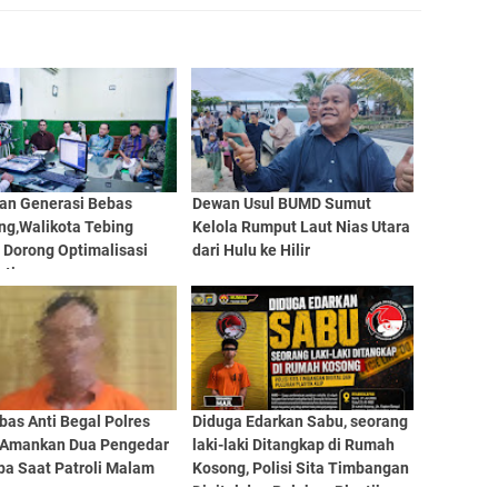
kan Generasi Bebas
Dewan Usul BUMD Sumut
ng,Walikota Tebing
Kelola Rumput Laut Nias Utara
 Dorong Optimalisasi
dari Hulu ke Hilir
atin
bas Anti Begal Polres
Diduga Edarkan Sabu, seorang
i Amankan Dua Pengedar
laki-laki Ditangkap di Rumah
ba Saat Patroli Malam
Kosong, Polisi Sita Timbangan
Digital dan Puluhan Plastik