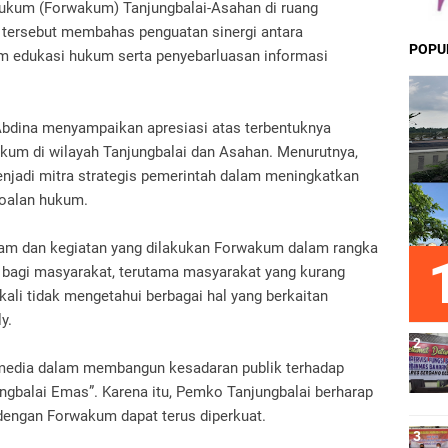
kum (Forwakum) Tanjungbalai-Asahan di ruang
 tersebut membahas penguatan sinergi antara
POPU
am edukasi hukum serta penyebarluasan informasi
bdina menyampaikan apresiasi atas terbentuknya
um di wilayah Tanjungbalai dan Asahan. Menurutnya,
enjadi mitra strategis pemerintah dalam meningkatkan
oalan hukum.
am dan kegiatan yang dilakukan Forwakum dalam rangka
bagi masyarakat, terutama masyarakat yang kurang
li tidak mengetahui berbagai hal yang berkaitan
y.
 media dalam membangun kesadaran publik terhadap
ngbalai Emas”. Karena itu, Pemko Tanjungbalai berharap
engan Forwakum dapat terus diperkuat.