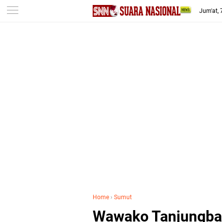
-->
Jum'at,
Home
›
Sumut
Wawako Tanjungba