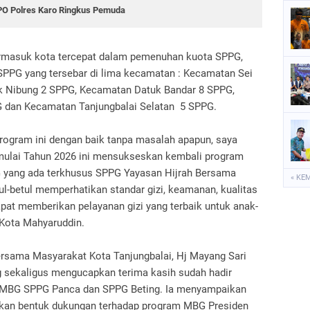
PPO Polres Karo Ringkus Pemuda
ermasuk kota tercepat dalam pemenuhan kuota SPPG,
 SPPG yang tersebar di lima kecamatan : Kecamatan Sei
k Nibung 2 SPPG, Kecamatan Datuk Bandar 8 SPPG,
 dan Kecamatan Tanjungbalai Selatan 5 SPPG.
rogram ini dengan baik tanpa masalah apapun, saya
 mulai Tahun 2026 ini mensukseskan kembali program
PG yang ada terkhusus SPPG Yayasan Hijrah Bersama
« KE
ul-betul memperhatikan standar gizi, keamanan, kualitas
apat memberikan pelayanan gizi yang terbaik untuk anak-
 Kota Mahyaruddin.
ersama Masyarakat Kota Tanjungbalai, Hj Mayang Sari
 sekaligus mengucapkan terima kasih sudah hadir
 MBG SPPG Panca dan SPPG Beting. Ia menyampaikan
kan bentuk dukungan terhadap program MBG Presiden