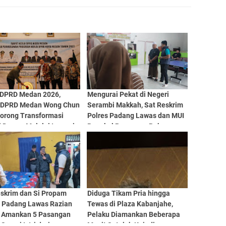
 DPRD Medan 2026,
Mengurai Pekat di Negeri
 DPRD Medan Wong Chun
Serambi Makkah, Sat Reskrim
Dorong Transformasi
Polres Padang Lawas dan MUI
 Dewan Melalui Inovasi
Rangkul Pasangan Bukan
gitalisasi
Muhrim Lewat Tausyiah
eskrim dan Si Propam
Diduga Tikam Pria hingga
s Padang Lawas Razian
Tewas di Plaza Kabanjahe,
, Amankan 5 Pasangan
Pelaku Diamankan Beberapa
Suami Istri dari
Menit Setelah Kejadian