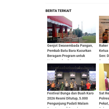
BERITA TERKAIT
Genjot Swasembada Pangan,
Raker
Pemkab Batu Bara Kucurkan
Ketua
Beragam Program untuk
Sen: 
Nelayan dan Peternak
Fungsi
dan Di
Festival Bunga dan Buah Karo
Sat R
2026 Resmi Ditutup, 5.000
Polre
Pengunjung Padati Malam
Pekat
Penutupan di Bawah
Bukan 