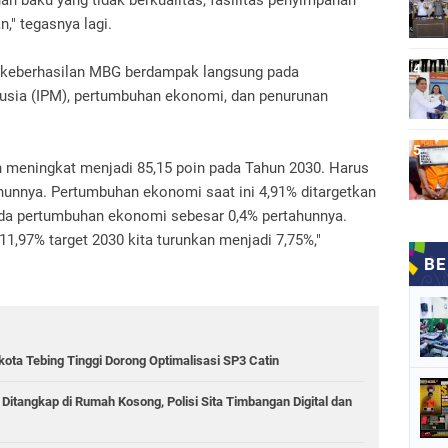
n baku yang tidak berkualitas, fasilitas penyimpanan
," tegasnya lagi.
 keberhasilan MBG berdampak langsung pada
sia (IPM), pertumbuhan ekonomi, dan penurunan
an meningkat menjadi 85,15 poin pada Tahun 2030. Harus
hunnya. Pertumbuhan ekonomi saat ini 4,91% ditargetkan
ada pertumbuhan ekonomi sebesar 0,4% pertahunnya.
11,97% target 2030 kita turunkan menjadi 7,75%,"
kota Tebing Tinggi Dorong Optimalisasi SP3 Catin
 Ditangkap di Rumah Kosong, Polisi Sita Timbangan Digital dan