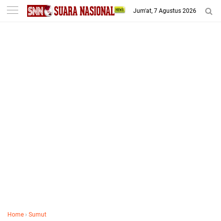
-->
Jum'at, 7 Agustus 2026
Home
›
Sumut