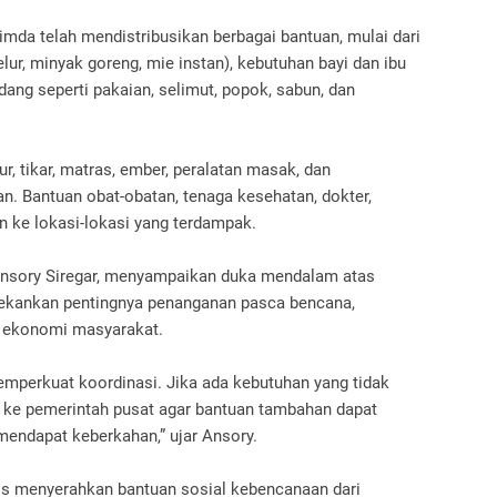
da telah mendistribusikan berbagai bantuan, mulai dari
elur, minyak goreng, mie instan), kebutuhan bayi dan ibu
ang seperti pakaian, selimut, popok, sabun, dan
ur, tikar, matras, ember, peralatan masak, dan
an. Bantuan obat-obatan, tenaga kesehatan, dokter,
an ke lokasi-lokasi yang terdampak.
 Ansory Siregar, menyampaikan duka mendalam atas
kankan pentingnya penanganan pasca bencana,
n ekonomi masyarakat.
mperkuat koordinasi. Jika ada kebutuhan yang tidak
n ke pemerintah pusat agar bantuan tambahan dapat
 mendapat keberkahan,” ujar Ansory.
is menyerahkan bantuan sosial kebencanaan dari