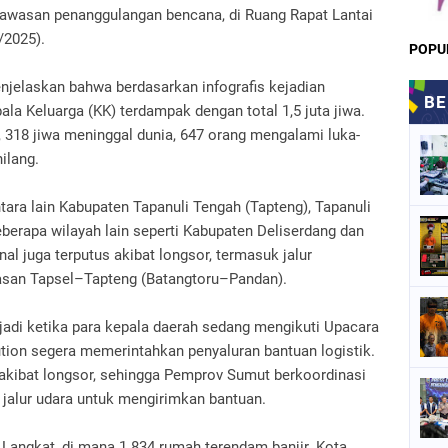
gawasan penanggulangan bencana, di Ruang Rapat Lantai
/2025).
POPU
elaskan bahwa berdasarkan infografis kejadian
ala Keluarga (KK) terdampak dengan total 1,5 juta jiwa.
 318 jiwa meninggal dunia, 647 orang mengalami luka-
ilang.
tara lain Kabupaten Tapanuli Tengah (Tapteng), Tapanuli
beberapa wilayah lain seperti Kabupaten Deliserdang dan
al juga terputus akibat longsor, termasuk jalur
asan Tapsel–Tapteng (Batangtoru–Pandan).
adi ketika para kepala daerah sedang mengikuti Upacara
tion segera memerintahkan penyaluran bantuan logistik.
akibat longsor, sehingga Pemprov Sumut berkoordinasi
jalur udara untuk mengirimkan bantuan.
n Langkat, di mana 1.834 rumah terendam banjir. Kota