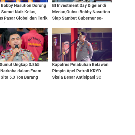
 Bobby Nasution Dorong
BI Investment Day Digelar di
Sumut Naik Kelas,
Medan,Gubsu Bobby Nasution
s Pasar Global dan Tarik
Siap Sambut Gubernur se-
asi
Sumatera Bahas Penguatan
Investasi
 Sumut Ungkap 3.865
Kapolres Pelabuhan Belawan
 Narkoba dalam Enam
Pimpin Apel Patroli KRYD
 Sita 5,3 Ton Barang
Skala Besar Antisipasi 3C