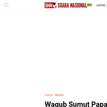
-->
Jum'at,
Home
›
Medan
Wagub Sumut Papar