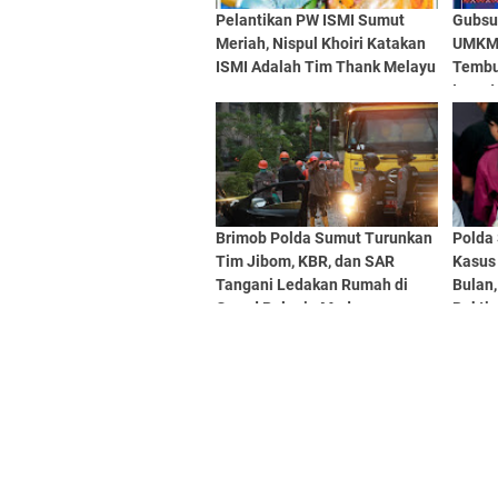
Pelantikan PW ISMI Sumut
Gubsu
Meriah, Nispul Khoiri Katakan
UMKM 
ISMI Adalah Tim Thank Melayu
Tembu
Invest
Brimob Polda Sumut Turunkan
Polda
Tim Jibom, KBR, dan SAR
Kasus
Tangani Ledakan Rumah di
Bulan,
Grand Polonia Medan
Bukti