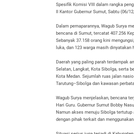
Spesifik Komisi VIII dalam rangka pen
II Kantor Gubernur Sumut, Sabtu (06/12
Dalam pemaparannya, Wagub Surya menj
bencana di Sumut, tercatat 407.256 Kep
Sebanyak 37.158 orang kini mengungsi,
luka, dan 123 warga masih dinyatakan h
Daerah yang paling parah terdampak an
Selatan, Langkat, Kota Sibolga, serta 
Kota Medan. Sejumlah ruas jalan nasion
Tarutung–Sibolga dan kawasan perbat
Wagub Surya menjelaskan, bencana terj
Hari Guru. Gubernur Sumut Bobby Nasu
Namun akses menuju Sibolga tertutup 
dengan pihak terkait dan menggunakan 
Situasi serius juga terjadi di Kabupate