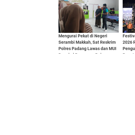
Mengurai Pekat di Negeri
Festi
Serambi Makkah, Sat Reskrim
2026 R
Polres Padang Lawas dan MUI
Pengu
Rangkul Pasangan Bukan
Penut
Muhrim Lewat Tausyiah
Penga