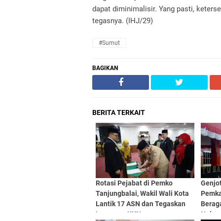
dapat diminimalisir. Yang pasti, keter
tegasnya. (IHJ/29)
#Sumut
BAGIKAN
BERITA TERKAIT
Rotasi Pejabat di Pemko
Genjo
Tanjungbalai, Wakil Wali Kota
Pemka
Lantik 17 ASN dan Tegaskan
Berag
Larangan KKN
Nelay