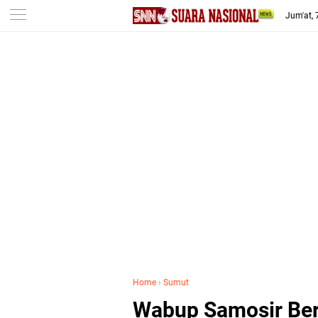
-->
Jum'at,
Home
›
Sumut
Wabup Samosir Be