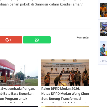
sediaan bahan pokok di Samosir dalam kondisi aman,”
Komentar
« KE
t Swasembada Pangan,
Raker DPRD Medan 2026,
b Batu Bara Kucurkan
Ketua DPRD Medan Wong Chun
am Program untuk
Sen: Dorong Transformasi
an dan Peternak
Fungsi Dewan Melalui Inovasi