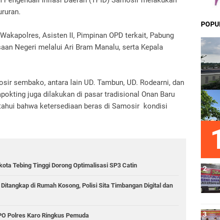
 Pengendali Inflasi Daerah (TPID) Samosir melakukan
ururan.
POPU
Wakapolres, Asisten II, Pimpinan OPD terkait, Pabung
aan Negeri melalui Ari Bram Manalu, serta Kepala
osir sembako, antara lain UD. Tambun, UD. Rodearni, dan
apokting juga dilakukan di pasar tradisional Onan Baru
etahui bahwa ketersediaan beras di Samosir kondisi
kota Tebing Tinggi Dorong Optimalisasi SP3 Catin
 Ditangkap di Rumah Kosong, Polisi Sita Timbangan Digital dan
PPO Polres Karo Ringkus Pemuda