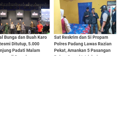
dan Digitalisasi
val Bunga dan Buah Karo
Sat Reskrim dan Si Propam
esmi Ditutup, 5.000
Polres Padang Lawas Razian
njung Padati Malam
Pekat, Amankan 5 Pasangan
upan di Bawah
Bukan Suami Istri dari
manan Ketat
Penginapan