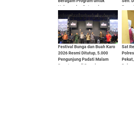
Beragam Program untuk
Sen: 
Nelayan dan Peternak
Fungsi
dan Di
Festival Bunga dan Buah Karo
Sat R
2026 Resmi Ditutup, 5.000
Polre
Pengunjung Padati Malam
Pekat
Penutupan di Bawah
Bukan 
Pengamanan Ketat
Pengi