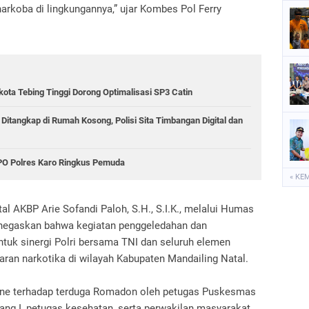
arkoba di lingkungannya,” ujar Kombes Pol Ferry
kota Tebing Tinggi Dorong Optimalisasi SP3 Catin
 Ditangkap di Rumah Kosong, Polisi Sita Timbangan Digital dan
PPO Polres Karo Ringkus Pemuda
« KE
al AKBP Arie Sofandi Paloh, S.H., S.I.K., melalui Humas
enegaskan bahwa kegiatan penggeledahan dan
tuk sinergi Polri bersama TNI dan seluruh elemen
an narkotika di wilayah Kabupaten Mandailing Natal.
urine terhadap terduga Romadon oleh petugas Puskesmas
ng I, petugas kesehatan, serta perwakilan masyarakat.