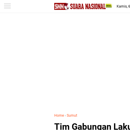
-->
Kamis, 
Home
›
Sumut
Tim Gabungan Lak