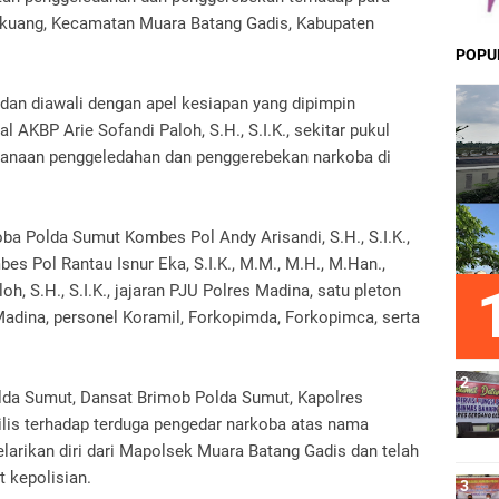
gkuang, Kecamatan Muara Batang Gadis, Kabupaten
POPU
 dan diawali dengan apel kesiapan yang dipimpin
 AKBP Arie Sofandi Paloh, S.H., S.I.K., sekitar pukul
sanaan penggeledahan dan penggerebekan narkoba di
oba Polda Sumut Kombes Pol Andy Arisandi, S.H., S.I.K.,
s Pol Rantau Isnur Eka, S.I.K., M.M., M.H., M.Han.,
, S.H., S.I.K., jajaran PJU Polres Madina, satu pleton
adina, personel Koramil, Forkopimda, Forkopimca, serta
olda Sumut, Dansat Brimob Polda Sumut, Kapolres
lis terhadap terduga pengedar narkoba atas nama
rikan diri dari Mapolsek Muara Batang Gadis dan telah
 kepolisian.