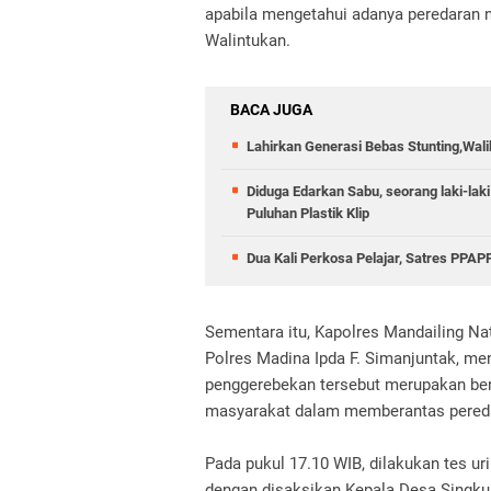
apabila mengetahui adanya peredaran n
Walintukan.
BACA JUGA
Lahirkan Generasi Bebas Stunting,Wali
Diduga Edarkan Sabu, seorang laki-laki
Puluhan Plastik Klip
Dua Kali Perkosa Pelajar, Satres PPA
Sementara itu, Kapolres Mandailing Nat
Polres Madina Ipda F. Simanjuntak, m
penggerebekan tersebut merupakan ben
masyarakat dalam memberantas peredar
Pada pukul 17.10 WIB, dilakukan tes 
dengan disaksikan Kepala Desa Singkua