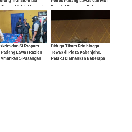
Dorong Transformasi
Polres Padang Lawas dan MUI
 Dewan Melalui Inovasi
Rangkul Pasangan Bukan
gitalisasi
Muhrim Lewat Tausyiah
eskrim dan Si Propam
Diduga Tikam Pria hingga
s Padang Lawas Razian
Tewas di Plaza Kabanjahe,
, Amankan 5 Pasangan
Pelaku Diamankan Beberapa
Suami Istri dari
Menit Setelah Kejadian
napan