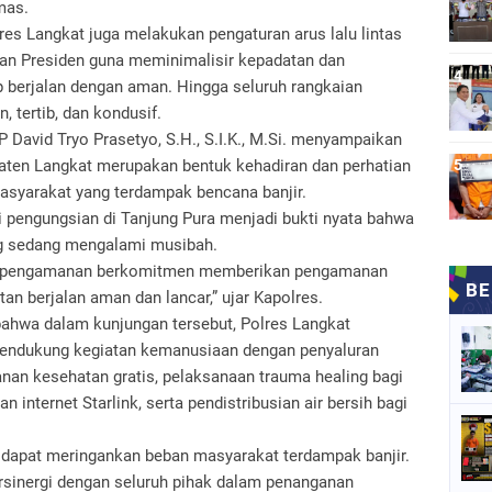
mas.
s Langkat juga melakukan pengaturan arus lalu lintas
ngan Presiden guna meminimalisir kepadatan dan
 berjalan dengan aman. Hingga seluruh rangkaian
, tertib, dan kondusif.
 David Tryo Prasetyo, S.H., S.I.K., M.Si. menyampaikan
aten Langkat merupakan bentuk kehadiran dan perhatian
asyarakat yang terdampak bencana banjir.
i pengungsian di Tanjung Pura menjadi bukti nyata bahwa
ng sedang mengalami musibah.
ur pengamanan berkomitmen memberikan pengamanan
an berjalan aman dan lancar,” ujar Kapolres.
hwa dalam kunjungan tersebut, Polres Langkat
mendukung kegiatan kemanusiaan dengan penyaluran
nan kesehatan gratis, pelaksanaan trauma healing bagi
 internet Starlink, serta pendistribusian air bersih bagi
 dapat meringankan beban masyarakat terdampak banjir.
ersinergi dengan seluruh pihak dalam penanganan