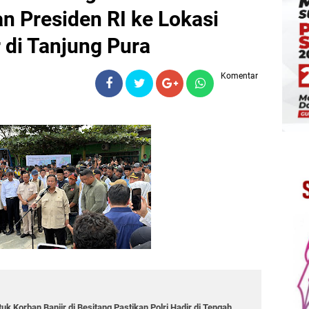
 Presiden RI ke Lokasi
 di Tanjung Pura
Komentar
k Korban Banjir di Besitang Pastikan Polri Hadir di Tengah