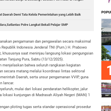
POPU
sat Daerah Demi Tata Kelola Pemerintahan yang Lebih Baik
ara,Satlantas Polre Langkat Bekali Pelajar SMP
ksanakan pengamanan dan pengawalan secara maksimal
 Republik Indonesia Jenderal TNI (Purn.) H. Prabowo
t, khususnya saat meninjau langsung lokasi pengungsian
tan Tanjung Pura, Sabtu (13/12/2025).
n menjelaskan bahwa seluruh rangkaian kegiatan
an secara matang melalui koordinasi lintas sektoral
emerintah Daerah, serta unsur pengamanan VVIP, guna
n lancar.
uruh, mulai dari lokasi pendaratan helikopter, jalur
ga lokasi kunjungan di Madrasah Aliyah Negeri (MAN) 1
engan ploting tugas serta standar operasional prosedur