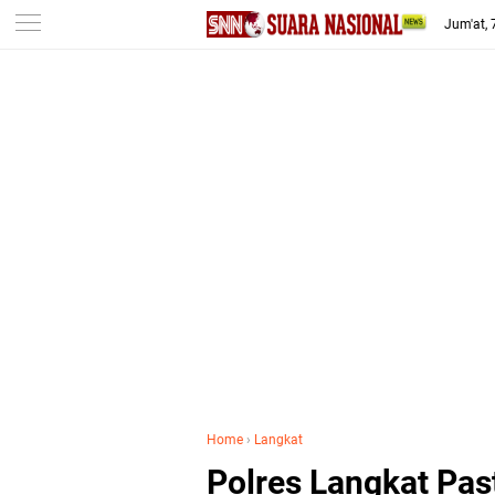
-->
Jum'at,
Home
›
Langkat
Polres Langkat Pa