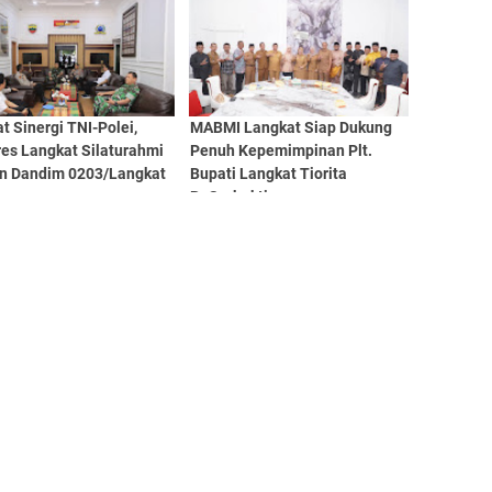
Desa Bubun Dimusnahkan
mi Masyarakat
t Sinergi TNI-Polei,
MABMI Langkat Siap Dukung
res Langkat Silaturahmi
Penuh Kepemimpinan Plt.
n Dandim 0203/Langkat
Bupati Langkat Tiorita
Br.Surbakti