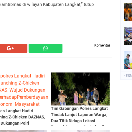
 kamtibmas di wilayah Kabupaten Langkat,” tutup
Komentar
« KE
Tim Gabungan Polres Langkat
es Langkat Hadiri
Tindak Lanjut Laporan Warga,
hing Z-Chicken BAZNAS,
Dua Titik Diduga Lokasi
 Dukungan Polri
Penyalahgunaan Narkoba di
dapPemberdayaan