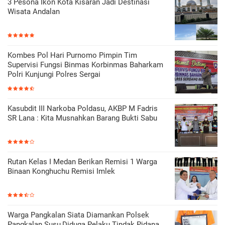
3 Pesona Ikon Kota Kisaran Jadi Destinasi
Wisata Andalan
Kombes Pol Hari Purnomo Pimpin Tim
Supervisi Fungsi Binmas Korbinmas Baharkam
Polri Kunjungi Polres Sergai
Kasubdit III Narkoba Poldasu, AKBP M Fadris
SR Lana : Kita Musnahkan Barang Bukti Sabu
Rutan Kelas I Medan Berikan Remisi 1 Warga
Binaan Konghuchu Remisi Imlek
Warga Pangkalan Siata Diamankan Polsek
Pangkalan Susu,Diduga Pelaku Tindak Pidana