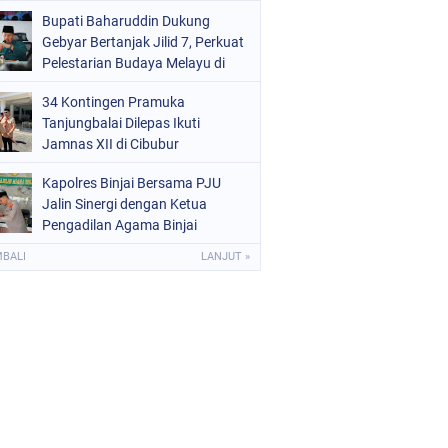
Kota Binjai
Bupati Baharuddin Dukung
Gebyar Bertanjak Jilid 7, Perkuat
Pelestarian Budaya Melayu di
Batu Bara
34 Kontingen Pramuka
Tanjungbalai Dilepas Ikuti
Jamnas XII di Cibubur
Kapolres Binjai Bersama PJU
Jalin Sinergi dengan Ketua
Pengadilan Agama Binjai
MBALI
LANJUT »