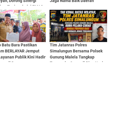
yah, Dorong Sinergi
Jaga Nama Baik Daerah
kan Tanjungbalai EMAS
 Batu Bara Pastikan
Tim Jatanras Polres
am BERLAYAR Jemput
Simalungun Bersama Polsek
Layanan Publik Kini Hadir
Gunung Malela Tangkap
ung di Desa
Tersangka Curas di Riau Usai
Buron Lintas Provinsi