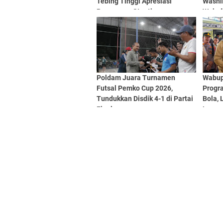
Tebing Tinggi Apresiasi
Washli
Penurunan Stunting
Wujud
Poldam Juara Turnamen
Wabup
Futsal Pemko Cup 2026,
Progr
Tundukkan Disdik 4-1 di Partai
Bola, 
Final
Langs