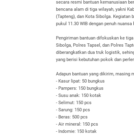
secara resmi bantuan kemanusiaan be
bencana alam di tiga wilayah, yakni Ka
(Tapteng), dan Kota Sibolga. Kegiatan
pukul 11.30 WIB dengan penuh nuansa k
Pengiriman bantuan difokuskan ke tiga 
Sibolga, Polres Tapsel, dan Polres Tap
diberangkatkan dua truk logistik, sehi
yang berisi kebutuhan pokok dan perle
Adapun bantuan yang dikirim, masing ma
- Kasur lipat: 50 bungkus
- Pampers: 150 bungkus
- Susu anak: 150 kotak
- Selimut: 150 pcs
- Sarung: 150 pcs
- Beras: 500 pcs
- Air mineral: 150 pcs
- Indomie: 150 kotak