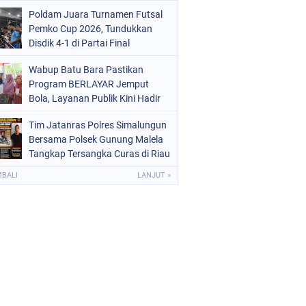
Poldam Juara Turnamen Futsal
Pemko Cup 2026, Tundukkan
Disdik 4-1 di Partai Final
Wabup Batu Bara Pastikan
Program BERLAYAR Jemput
Bola, Layanan Publik Kini Hadir
Langsung di Desa
Tim Jatanras Polres Simalungun
Bersama Polsek Gunung Malela
Tangkap Tersangka Curas di Riau
Usai Buron Lintas Provinsi
MBALI
LANJUT »