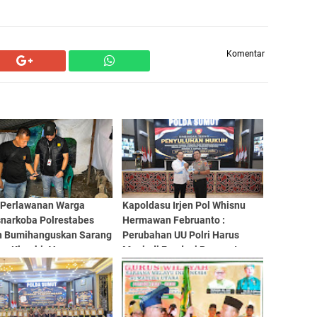
Komentar
 Perlawanan Warga
Kapoldasu Irjen Pol Whisnu
snarkoba Polrestabes
Hermawan Februanto :
 Bumihanguskan Sarang
Perubahan UU Polri Harus
ba Klambir V
Menjadi Fondasi Penguatan
Profesionalisme dan
Akuntabilitas Personel