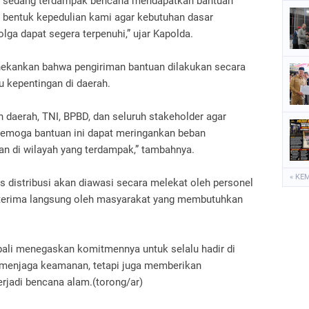
g sedang terdampak bencana mendapatkan bantuan
ah bentuk kepedulian kami agar kebutuhan dasar
lga dapat segera terpenuhi,” ujar Kapolda.
enekankan bahwa pengiriman bantuan dilakukan secara
 kepentingan di daerah.
 daerah, TNI, BPBD, dan seluruh stakeholder agar
 Semoga bantuan ini dapat meringankan beban
 di wilayah yang terdampak,” tambahnya.
« KE
distribusi akan diawasi secara melekat oleh personel
diterima langsung oleh masyarakat yang membutuhkan
bali menegaskan komitmennya untuk selalu hadir di
 menjaga keamanan, tetapi juga memberikan
erjadi bencana alam.(torong/ar)