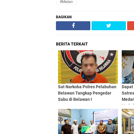
#Medan
BAGIKAN
BERITA TERKAIT
Sat Narkoba Polres Pelabuhan
Dapat
Belawan Tangkap Pengedar
Satre
Sabu di Belawan I
Medan
Narko