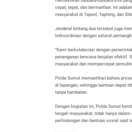
memastikan saudara-saudara kita yan
cepat, tepat, dan bermanfaat. Ini adal
masyarakat di Tapsel, Tapteng, dan Sibo
Jenderal bintang dua tersebut juga m
terkoordinasi dengan seluruh pemangku
“Kami berkolaborasi dengan pemerintah
penanganan bencana berjalan efektif.
masyarakat dan mempercepat pemulihan
Polda Sumut memastikan bahwa proses 
di lapangan, sehingga bantuan dapat 
tanpa hambatan.
Dengan kegiatan ini, Polda Sumut kem
tengah masyarakat, tidak hanya dalam
perlindungan dan bantuan sosial saat t