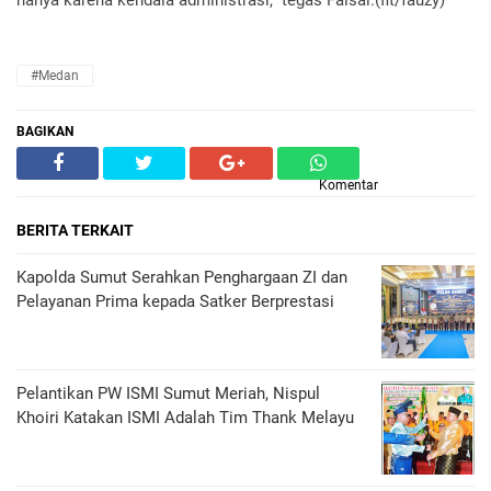
hanya karena kendala administrasi,” tegas Faisal.(fit/fauzy)
#Medan
BAGIKAN
Komentar
BERITA TERKAIT
Kapolda Sumut Serahkan Penghargaan ZI dan
Pelayanan Prima kepada Satker Berprestasi
Pelantikan PW ISMI Sumut Meriah, Nispul
Khoiri Katakan ISMI Adalah Tim Thank Melayu