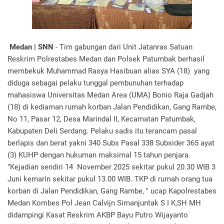
Medan | SNN
- Tim gabungan dari Unit Jatanras Satuan
Reskrim Polrestabes Medan dan Polsek Patumbak berhasil
membekuk Muhammad Rasya Hasibuan alias SYA (18) yang
diduga sebagai pelaku tunggal pembunuhan terhadap
mahasiswa Universitas Medan Area (UMA) Bonio Raja Gadjah
(18) di kediaman rumah korban Jalan Pendidikan, Gang Rambe,
No 11, Pasar 12, Desa Marindal II, Kecamatan Patumbak,
Kabupaten Deli Serdang. Pelaku sadis itu terancam pasal
berlapis dan berat yakni 340 Subs Pasal 338 Subsider 365 ayat
(3) KUHP dengan hukuman maksimal 15 tahun penjara.
"Kejadian sendiri 14 November 2025 sekitar pukul 20.30 WIB 3
Juni kemarin sekitar pukul 13.00 WIB. TKP di rumah orang tua
korban di Jalan Pendidikan, Gang Rambe, " ucap Kapolrestabes
Medan Kombes Pol Jean Calvijn Simanjuntak S I K,SH MH
didampingi Kasat Reskrim AKBP Bayu Putro Wijayanto