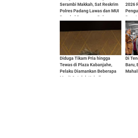
Serambi Makkah, Sat Reskrim
2026 R
Polres Padang Lawas dan MUI
Pengu
Rangkul Pasangan Bukan
Penut
Muhrim Lewat Tausyiah
Penga
Diduga Tikam Pria hingga
Di Te
Tewas di Plaza Kabanjahe,
Baru,
Pelaku Diamankan Beberapa
Mahal
Menit Setelah Kejadian