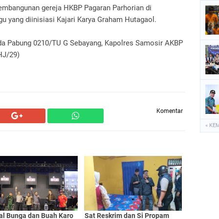
pembangunan gereja HKBP Pagaran Parhorian di
 yang diinisiasi Kajari Karya Graham Hutagaol.
pimda Pabung 0210/TU G Sebayang, Kapolres Samosir AKBP
IHJ/29)
Komentar
« KE
val Bunga dan Buah Karo
Sat Reskrim dan Si Propam