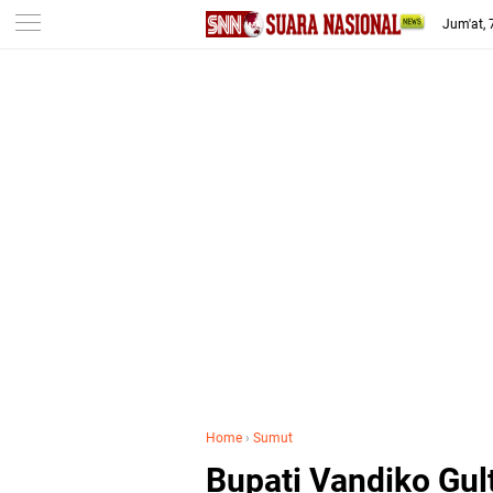
-->
Jum'at,
Home
›
Sumut
Bupati Vandiko Gu