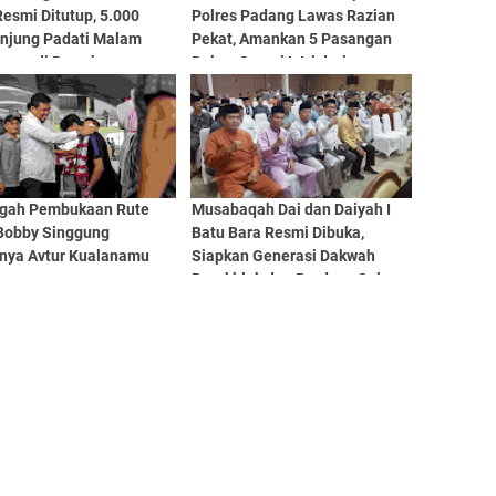
esmi Ditutup, 5.000
Polres Padang Lawas Razian
njung Padati Malam
Pekat, Amankan 5 Pasangan
upan di Bawah
Bukan Suami Istri dari
manan Ketat
Penginapan
ngah Pembukaan Rute
Musabaqah Dai dan Daiyah I
 Bobby Singgung
Batu Bara Resmi Dibuka,
nya Avtur Kualanamu
Siapkan Generasi Dakwah
Berakhlak dan Berdaya Saing