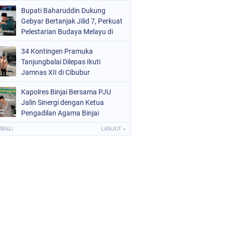
Kota Binjai
Bupati Baharuddin Dukung
Gebyar Bertanjak Jilid 7, Perkuat
Pelestarian Budaya Melayu di
Batu Bara
34 Kontingen Pramuka
Tanjungbalai Dilepas Ikuti
Jamnas XII di Cibubur
Kapolres Binjai Bersama PJU
Jalin Sinergi dengan Ketua
Pengadilan Agama Binjai
MBALI
LANJUT »