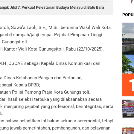
njak Jilid 7, Perkuat Pelestarian Budaya Melayu di Batu Bara
POPU
toli, Sowa’a Laoli, S.E., M.Si., bersama Wakil Wali Kota,
gambil sumpah/janji empat Pejabat Pimpinan Tinggi
 Gunungsitoli.
II Kantor Wali Kota Gunungsitoli, Rabu (22/10/2025).
 M.H.,CGCAE sebagai Kepala Dinas Komunikasi dan
a Dinas Ketahanan Pangan dan Pertanian;
sebagai Kepala BPBD;
atuan Polisi Pamong Praja Kota Gunungsitoli.
dari hasil seleksi terbuka yang dilaksanakan secara
uk menjaring pejabat yang profesional, berintegritas, serta
k.
 bahwa pelantikan ini bukan sekadar seremonial, tetapi
ung jawab pemerintahan, pembangunan, dan pelayanan