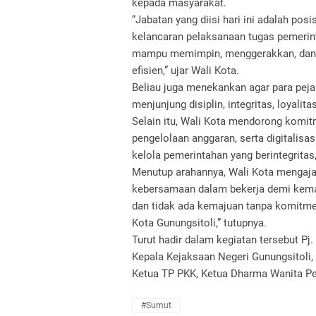
kepada masyarakat.
“Jabatan yang diisi hari ini adalah p
kelancaran pelaksanaan tugas pemerint
mampu memimpin, menggerakkan, dan m
efisien,” ujar Wali Kota.
Beliau juga menekankan agar para pejab
menjunjung disiplin, integritas, loyali
Selain itu, Wali Kota mendorong komitm
pengelolaan anggaran, serta digitalisas
kelola pemerintahan yang berintegritas,
Menutup arahannya, Wali Kota mengajak
kebersamaan dalam bekerja demi kemaj
dan tidak ada kemajuan tanpa komitme
Kota Gunungsitoli,” tutupnya.
Turut hadir dalam kegiatan tersebut Pj.
Kepala Kejaksaan Negeri Gunungsitoli, 
Ketua TP PKK, Ketua Dharma Wanita Pe
#Sumut