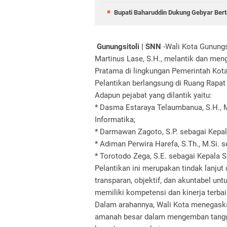
Bupati Baharuddin Dukung Gebyar Berta
Gunungsitoli | SNN
-Wali Kota Gunungsi
Martinus Lase, S.H., melantik dan men
Pratama di lingkungan Pemerintah Kota
Pelantikan berlangsung di Ruang Rapat 
Adapun pejabat yang dilantik yaitu:
* Dasma Estaraya Telaumbanua, S.H.,
Informatika;
* Darmawan Zagoto, S.P. sebagai Kepal
* Adiman Perwira Harefa, S.Th., M.Si. 
* Torotodo Zega, S.E. sebagai Kepala S
Pelantikan ini merupakan tindak lanjut 
transparan, objektif, dan akuntabel unt
memiliki kompetensi dan kinerja terbai
Dalam arahannya, Wali Kota menegaskan
amanah besar dalam mengemban tangg