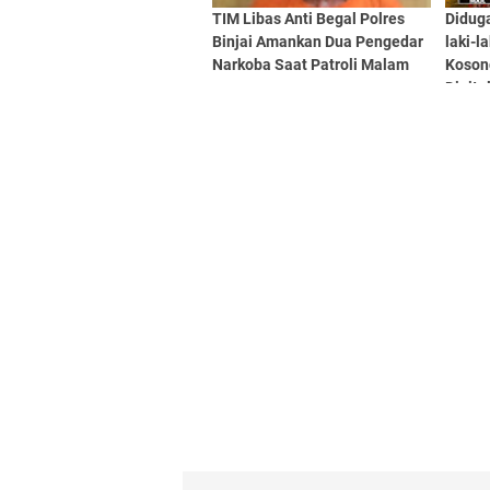
TIM Libas Anti Begal Polres
Didug
Binjai Amankan Dua Pengedar
laki-l
Narkoba Saat Patroli Malam
Kosong
Digita
Klip