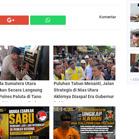
Komentar
« KE
da Sumatera Utara
Puluhan Tahun Menanti, Jalan
kan Secara Langsung
Strategis di Nias Utara
olres Paluta di Tano
Akhirnya Diaspal Era Gubernur
ol Kecamatan Padang
Bobby