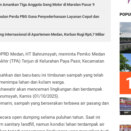
 Amankan Tiga Anggota Geng Motor di Marelan Pasar 9
POPU
epatan Perda PBG Guna Penyederhanaan Layanan Cepat dan
g Internasional di Apartemen Medan, Korban Rugi Rp6,7 Miliar
II DPRD Medan, HT Bahrumsyah, meminta Pemko Medan
ir (TPA) Terjun di Kelurahan Paya Pasir, Kecamatan
ahkan dan baru-baru ini timbunan sampah yang telah
 menimpa lahan dan kolam warga.
ta khawatir akan mencemari lingkungan dan berdampak
ahrumsyah, Kamis (01/10/2025).
emarin, sampah yang berserakan terbawa air pasang dan
.
ecara open dumping selama puluhan tahun. Saat ini
sanitary landfill, namun kondisi lahan terdampak air