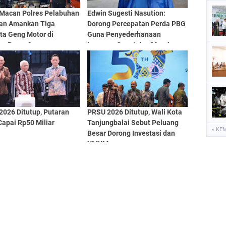
Macan Polres Pelabuhan
Edwin Sugesti Nasution:
an Amankan Tiga
Dorong Percepatan Perda PBG
ta Geng Motor di
Guna Penyederhanaan
an Pasar 9
Layanan Cepat dan Murah
2026 Ditutup, Putaran
PRSU 2026 Ditutup, Wali Kota
apai Rp50 Miliar
Tanjungbalai Sebut Peluang
« KE
Besar Dorong Investasi dan
UMKM