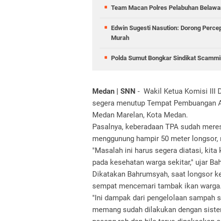
Team Macan Polres Pelabuhan Belawan
Edwin Sugesti Nasution: Dorong Perc
Murah
Polda Sumut Bongkar Sindikat Scammin
Medan | SNN
- Wakil Ketua Komisi I
segera menutup Tempat Pembuangan Akh
Medan Marelan, Kota Medan.
Pasalnya, keberadaan TPA sudah meres
menggunung hampir 50 meter longsor,
"Masalah ini harus segera diatasi, ki
pada kesehatan warga sekitar," ujar B
Dikatakan Bahrumsyah, saat longsor k
sempat mencemari tambak ikan warga
"Ini dampak dari pengelolaan sampah s
memang sudah dilakukan dengan sistem 