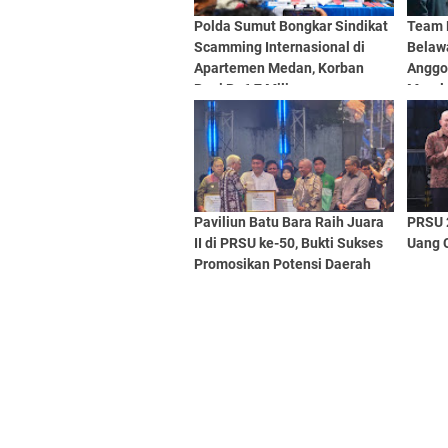
Polda Sumut Bongkar Sindikat
Team 
Scamming Internasional di
Belaw
Apartemen Medan, Korban
Anggo
Rugi Rp6,7 Miliar
Marel
Paviliun Batu Bara Raih Juara
PRSU 
II di PRSU ke-50, Bukti Sukses
Uang C
Promosikan Potensi Daerah