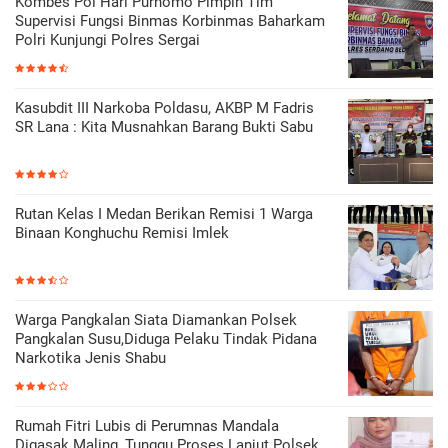
Kombes Pol Hari Purnomo Pimpin Tim
Supervisi Fungsi Binmas Korbinmas Baharkam
Polri Kunjungi Polres Sergai
Kasubdit III Narkoba Poldasu, AKBP M Fadris
SR Lana : Kita Musnahkan Barang Bukti Sabu
Rutan Kelas I Medan Berikan Remisi 1 Warga
Binaan Konghuchu Remisi Imlek
Warga Pangkalan Siata Diamankan Polsek
Pangkalan Susu,Diduga Pelaku Tindak Pidana
Narkotika Jenis Shabu
Rumah Fitri Lubis di Perumnas Mandala
Digasak Maling, Tunggu Proses Lanjut Polsek