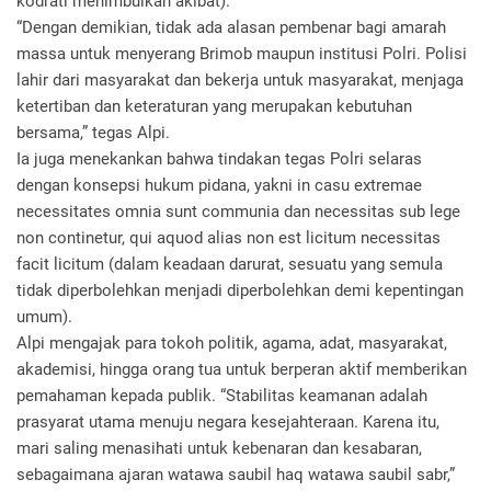
kodrati menimbulkan akibat).
“Dengan demikian, tidak ada alasan pembenar bagi amarah
massa untuk menyerang Brimob maupun institusi Polri. Polisi
lahir dari masyarakat dan bekerja untuk masyarakat, menjaga
ketertiban dan keteraturan yang merupakan kebutuhan
bersama,” tegas Alpi.
Ia juga menekankan bahwa tindakan tegas Polri selaras
dengan konsepsi hukum pidana, yakni in casu extremae
necessitates omnia sunt communia dan necessitas sub lege
non continetur, qui aquod alias non est licitum necessitas
facit licitum (dalam keadaan darurat, sesuatu yang semula
tidak diperbolehkan menjadi diperbolehkan demi kepentingan
umum).
Alpi mengajak para tokoh politik, agama, adat, masyarakat,
akademisi, hingga orang tua untuk berperan aktif memberikan
pemahaman kepada publik. “Stabilitas keamanan adalah
prasyarat utama menuju negara kesejahteraan. Karena itu,
mari saling menasihati untuk kebenaran dan kesabaran,
sebagaimana ajaran watawa saubil haq watawa saubil sabr,”