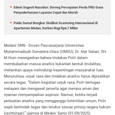
Edwin Sugesti Nasution: Dorong Percepatan Perda PBG Guna
Penyederhanaan Layanan Cepat dan Murah
Polda Sumut Bongkar Sindikat Scamming Internasional di
Apartemen Medan, Korban Rugi Rp6,7 Miliar
Medan| SNN - Dosen Pascasarjana Universitas
Muhammadiyah Sumatera Utara (UMSU), Dr. Alpi Sahari, SH.
M.Hum menegaskan bahwa tindakan Polri dalam
membubarkan massa anarkis bukanlah bentuk brutalitas,
melainkan upaya melindungi kepentingan masyarakat luas.
Menurutnya, unjuk rasa dan tindakan anarkis harus dipisahkan
secara tegas. “Dalam kegiatan unjuk rasa, Polri bertugas
melayani dan mengawal peserta agar merasa aman dan
nyaman menyampaikan aspirasi. Namun, ketika terjadi
perbuatan anarkis yang mengganggu ketertiban umum, Polri
wajib bertindak tegas dan terukur sesuai prinsip negara hukum
(rechtstaat),” ujarnya di Medan, Senin (01/09/2025).