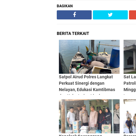
BAGIKAN
BERITA TERKAIT
Satpol Airud Polres Langkat
Sat La
Perkuat Sinergi dengan
Patrol
Nelayan, Edukasi Kamtibmas
Mingg
dan Kelestarian Lingkungan
Lanca
Pesisir di Kelurahan Brandan
Timur