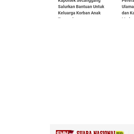
Kapolsek Secanggang
Perer
Salurkan Bantuan Untuk
Ulama
Keluarga Korban Anak
dan K
Tenggelam
Madra