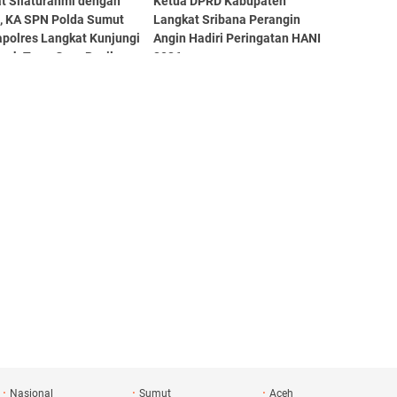
at Silaturahmi dengan
Ketua DPRD Kabupaten
, KA SPN Polda Sumut
Langkat Sribana Perangin
apolres Langkat Kunjungi
Angin Hadiri Peringatan HANI
sah Tuan Guru Besilam
2026
Nasional
Sumut
Aceh