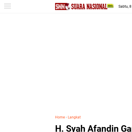
-->
Sabtu, 
Home
›
Langkat
H. Syah Afandin G