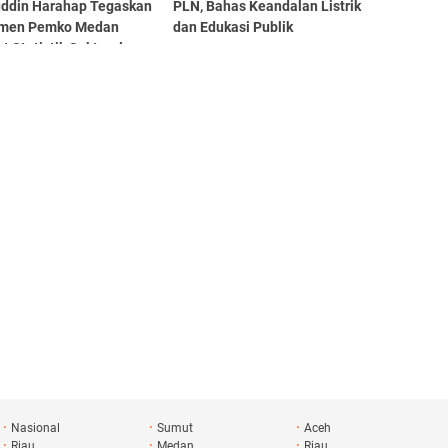
uddin Harahap Tegaskan
PLN, Bahas Keandalan Listrik
men Pemko Medan
dan Edukasi Publik
t Statistik Sektoral
 EPSS
Nasional
Sumut
Aceh
Riau
Medan
Riau