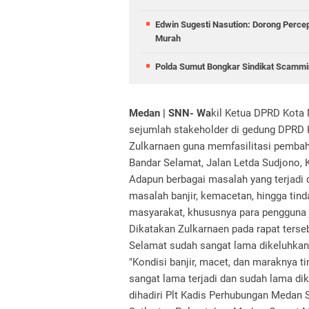
Edwin Sugesti Nasution: Dorong Perc
Murah
Polda Sumut Bongkar Sindikat Scammin
Medan | SNN- Wa
kil Ketua DPRD Kota
sejumlah stakeholder di gedung DPRD K
Zulkarnaen guna memfasilitasi pembaha
Bandar Selamat, Jalan Letda Sudjono
Adapun berbagai masalah yang terjadi 
masalah banjir, kemacetan, hingga tind
masyarakat, khususnya para pengguna 
Dikatakan Zulkarnaen pada rapat terseb
Selamat sudah sangat lama dikeluhkan
"Kondisi banjir, macet, dan maraknya ti
sangat lama terjadi dan sudah lama di
dihadiri Plt Kadis Perhubungan Medan