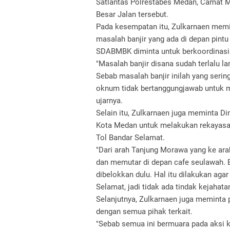
Satlantas Polrestabes Medan, Camat M
Besar Jalan tersebut.
Pada kesempatan itu, Zulkarnaen mem
masalah banjir yang ada di depan pintu
SDABMBK diminta untuk berkoordinasi 
"Masalah banjir disana sudah terlalu la
Sebab masalah banjir inilah yang ser
oknum tidak bertanggungjawab untuk m
ujarnya.
Selain itu, Zulkarnaen juga meminta D
Kota Medan untuk melakukan rekayasa la
Tol Bandar Selamat.
"Dari arah Tanjung Morawa yang ke arah
dan memutar di depan cafe seulawah. B
dibelokkan dulu. Hal itu dilakukan agar
Selamat, jadi tidak ada tindak kejahata
Selanjutnya, Zulkarnaen juga meminta 
dengan semua pihak terkait.
"Sebab semua ini bermuara pada aksi k