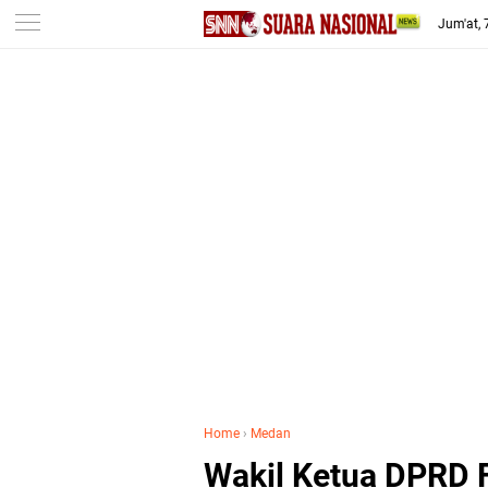
-->
Jum'at,
Home
›
Medan
Wakil Ketua DPRD Fa