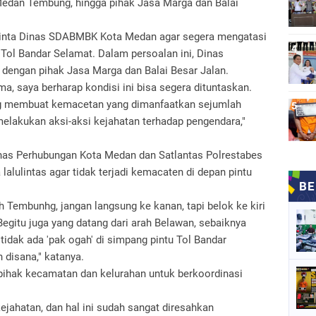
edan Tembung, hingga pihak Jasa Marga dan Balai
inta Dinas SDABMBK Kota Medan agar segera mengatasi
 Tol Bandar Selamat. Dalam persoalan ini, Dinas
dengan pihak Jasa Marga dan Balai Besar Jalan.
ma, saya berharap kondisi ini bisa segera dituntaskan.
ing membuat kemacetan yang dimanfaatkan sejumlah
elakukan aksi-aksi kejahatan terhadap pengendara,"
inas Perhubungan Kota Medan dan Satlantas Polrestabes
lulintas agar tidak terjadi kemacaten di depan pintu
 Tembunhg, jangan langsung ke kanan, tapi belok ke kiri
egitu juga yang datang dari arah Belawan, sebaiknya
 tidak ada 'pak ogah' di simpang pintu Tol Bandar
n disana," katanya.
pihak kecamatan dan kelurahan untuk berkoordinasi
ejahatan, dan hal ini sudah sangat diresahkan