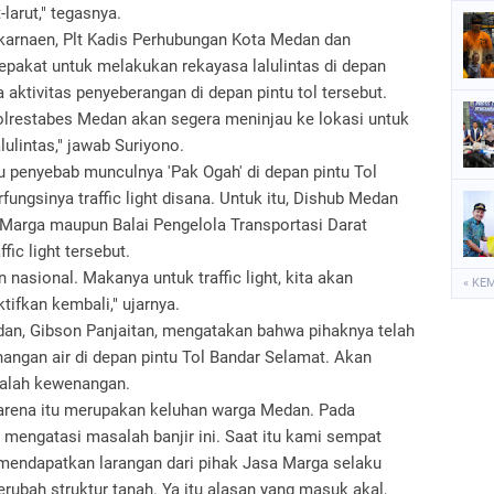
larut," tegasnya.
arnaen, Plt Kadis Perhubungan Kota Medan dan
pakat untuk melakukan rekayasa lalulintas di depan
 aktivitas penyeberangan di depan pintu tol tersebut.
olrestabes Medan akan segera meninjau ke lokasi untuk
ulintas," jawab Suriyono.
tu penyebab munculnya 'Pak Ogah' di depan pintu Tol
ungsinya traffic light disana. Untuk itu, Dishub Medan
 Marga maupun Balai Pengelola Transportasi Darat
ic light tersebut.
n nasional. Makanya untuk traffic light, kita akan
« KE
tifkan kembali," ujarnya.
an, Gibson Panjaitan, mengatakan bahwa pihaknya telah
ngan air di depan pintu Tol Bandar Selamat. Akan
salah kewenangan.
arena itu merupakan keluhan warga Medan. Pada
 mengatasi masalah banjir ini. Saat itu kami sempat
mendapatkan larangan dari pihak Jasa Marga selaku
erubah struktur tanah. Ya itu alasan yang masuk akal,