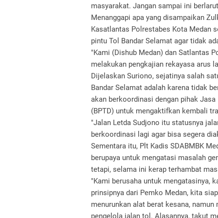
masyarakat. Jangan sampai ini berlarut-
Menanggapi apa yang disampaikan Zulk
Kasatlantas Polrestabes Kota Medan se
pintu Tol Bandar Selamat agar tidak ada
"Kami (Dishub Medan) dan Satlantas P
melakukan pengkajian rekayasa arus lal
Dijelaskan Suriono, sejatinya salah sa
Bandar Selamat adalah karena tidak berf
akan berkoordinasi dengan pihak Jasa
(BPTD) untuk mengaktifkan kembali traff
"Jalan Letda Sudjono itu statusnya jala
berkoordinasi lagi agar bisa segera diak
Sementara itu, Plt Kadis SDABMBK Med
berupaya untuk mengatasi masalah gena
tetapi, selama ini kerap terhambat ma
"Kami berusaha untuk mengatasinya, k
prinsipnya dari Pemko Medan, kita siap
menurunkan alat berat kesana, namun 
pengelola jalan tol. Alasannya, takut m