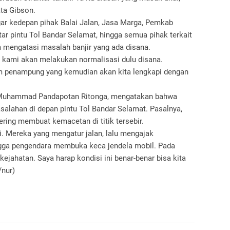
ata Gibson.
agar kedepan pihak Balai Jalan, Jasa Marga, Pemkab
ar pintu Tol Bandar Selamat, hingga semua pihak terkait
engatasi masalah banjir yang ada disana.
a kami akan melakukan normalisasi dulu disana.
m penampung yang kemudian akan kita lengkapi dengan
Muhammad Pandapotan Ritonga, mengatakan bahwa
alahan di depan pintu Tol Bandar Selamat. Pasalnya,
ering membuat kemacetan di titik tersebir.
si. Mereka yang mengatur jalan, lalu mengajak
gga pengendara membuka keca jendela mobil. Pada
ejahatan. Saya harap kondisi ini benar-benar bisa kita
/nur)