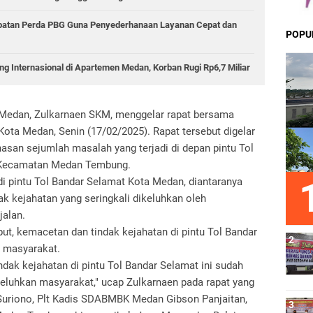
epatan Perda PBG Guna Penyederhanaan Layanan Cepat dan
POPU
g Internasional di Apartemen Medan, Korban Rugi Rp6,7 Miliar
 Medan, Zulkarnaen SKM, menggelar rapat bersama
ota Medan, Senin (17/02/2025). Rapat tersebut digelar
san sejumlah masalah yang terjadi di depan pintu Tol
, Kecamatan Medan Tembung.
di pintu Tol Bandar Selamat Kota Medan, diantaranya
ak kejahatan yang seringkali dikeluhkan oleh
jalan.
ut, kemacetan dan tindak kejahatan di pintu Tol Bandar
 masyarakat.
ndak kejahatan di pintu Tol Bandar Selamat ini sudah
keluhkan masyarakat," ucap Zulkarnaen pada rapat yang
 Suriono, Plt Kadis SDABMBK Medan Gibson Panjaitan,