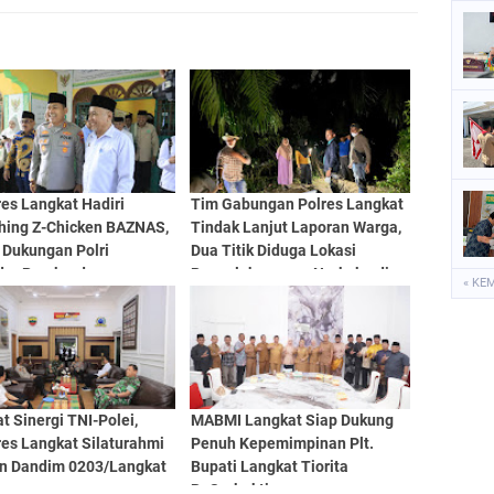
es Langkat Hadiri
Tim Gabungan Polres Langkat
hing Z-Chicken BAZNAS,
Tindak Lanjut Laporan Warga,
 Dukungan Polri
Dua Titik Diduga Lokasi
dapPemberdayaan
Penyalahgunaan Narkoba di
« KE
mi Masyarakat
Desa Bubun Dimusnahkan
t Sinergi TNI-Polei,
MABMI Langkat Siap Dukung
res Langkat Silaturahmi
Penuh Kepemimpinan Plt.
n Dandim 0203/Langkat
Bupati Langkat Tiorita
Br.Surbakti