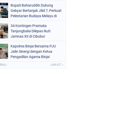
Kota Binjai
Bupati Baharuddin Dukung
Gebyar Bertanjak Jilid 7, Perkuat
Pelestarian Budaya Melayu di
Batu Bara
34 Kontingen Pramuka
Tanjungbalai Dilepas Ikuti
Jamnas XII di Cibubur
Kapolres Binjai Bersama PJU
Jalin Sinergi dengan Ketua
Pengadilan Agama Binjai
MBALI
LANJUT »