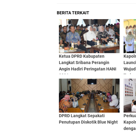
BERITA TERKAIT
Ketua DPRD Kabupaten
Kapolr
Langkat Sribana Perangin
Launc
Angin Hadiri Peringatan HANI
Wujud
2026
Terha
Ekono
DPRD Langkat Sepakati
Perkua
Penutupan Diskotik Blue Night
Kapol
denga