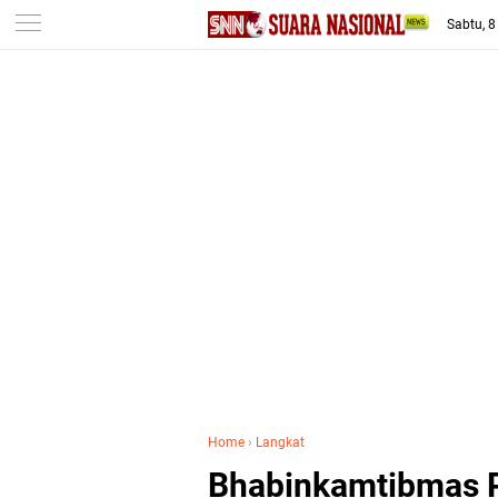
-->
Sabtu, 
Home
›
Langkat
Bhabinkamtibmas P