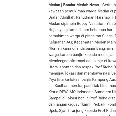
Medan | Bandar Meriah News
- Cerita 
kawasan pemukiman warga Medan di pin
Djafar, Abdillah, Rahudman Harahap, T 
Medan dipimpin Bobby Nasution. Yah ba
Hujan yang turun dalam beberapa hari 
pemukiman warga di pinggiran Sungai D
Kelurahan Aur, Kecamatan Medan Maimu
"Rumah kami dilanda.banjir Bang, air ma
warga korban banjir kepada media, Ju
Mendengar informasi ada banjir di ka
Utara, spontan dan respek Prof Ridha
meninjau lokasi dan membawa nasi Sed
"Ayo kita ke lokasi banjir Kampung Aur
ini. Kasihan mereka, pasti tak bisa ma
Ketua DPW IMO Indonesia Sumatera Uta
Sampai di lokasi banjir, Prof Ridha di
dan jangan digusur kami. Perbaiki kondis
Upek, Syafri Tanjung kepada Prof Ridh