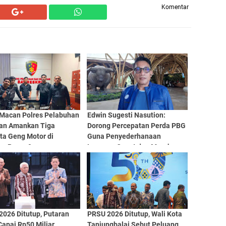
Komentar
Macan Polres Pelabuhan
Edwin Sugesti Nasution:
an Amankan Tiga
Dorong Percepatan Perda PBG
ta Geng Motor di
Guna Penyederhanaan
an Pasar 9
Layanan Cepat dan Murah
2026 Ditutup, Putaran
PRSU 2026 Ditutup, Wali Kota
apai Rp50 Miliar
Tanjungbalai Sebut Peluang