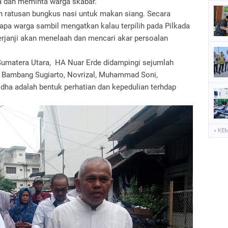
a dan meminta warga skabar.
an ratusan bungkus nasi untuk makan siang. Secara
pa warga sambil mengatkan kalau terpilih pada Pilkada
rjanji akan menelaah dan mencari akar persoalan
umatera Utara, HA Nuar Erde didampingi sejumlah
a, Bambang Sugiarto, Novrizal, Muhammad Soni,
dha adalah bentuk perhatian dan kepedulian terhdap
« KE