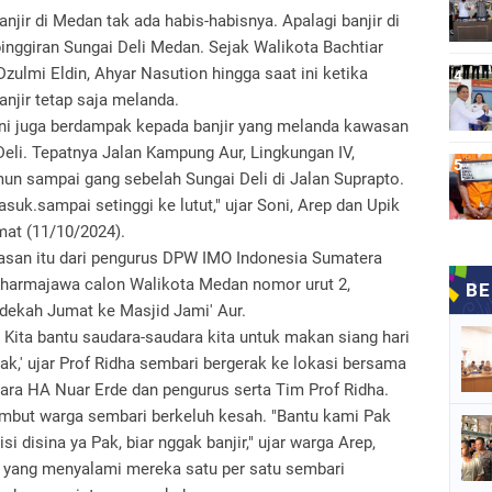
banjir di Medan tak ada habis-habisnya. Apalagi banjir di
ggiran Sungai Deli Medan. Sejak Walikota Bachtiar
Dzulmi Eldin, Ahyar Nasution hingga saat ini ketika
njir tetap saja melanda.
ini juga berdampak kepada banjir yang melanda kawasan
eli. Tepatnya Jalan Kampung Aur, Lingkungan IV,
n sampai gang sebelah Sungai Deli di Jalan Suprapto.
suk.sampai setinggi ke lutut," ujar Soni, Arep dan Upik
mat (11/10/2024).
wasan itu dari pengurus DPW IMO Indonesia Sumatera
 Dharmajawa calon Walikota Medan nomor urut 2,
ekah Jumat ke Masjid Jami' Aur.
. Kita bantu saudara-saudara kita untuk makan siang hari
sak,' ujar Prof Ridha sembari bergerak ke lokasi bersama
ra HA Nuar Erde dan pengurus serta Tim Prof Ridha.
sambut warga sembari berkeluh kesah. "Bantu kami Pak
i disina ya Pak, biar nggak banjir," ujar warga Arep,
a yang menyalami mereka satu per satu sembari