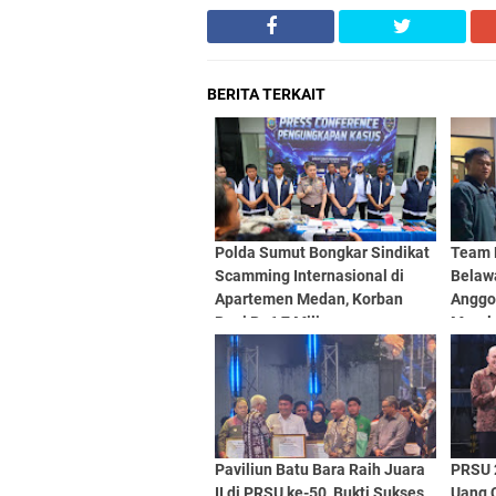
BERITA TERKAIT
Polda Sumut Bongkar Sindikat
Team 
Scamming Internasional di
Belaw
Apartemen Medan, Korban
Anggo
Rugi Rp6,7 Miliar
Marel
Paviliun Batu Bara Raih Juara
PRSU 
II di PRSU ke-50, Bukti Sukses
Uang C