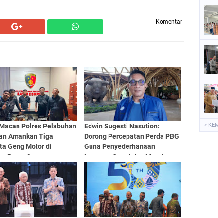
Komentar
« KE
Macan Polres Pelabuhan
Edwin Sugesti Nasution:
an Amankan Tiga
Dorong Percepatan Perda PBG
ta Geng Motor di
Guna Penyederhanaan
an Pasar 9
Layanan Cepat dan Murah