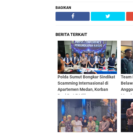
BAGIKAN
BERITA TERKAIT
Polda Sumut Bongkar Sindikat
Team 
Scamming Internasional di
Belaw
Apartemen Medan, Korban
Anggo
Rugi Rp6,7 Miliar
Marel