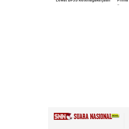
Lewat BPJS Ketenagakerjaan
Prima
Berpre