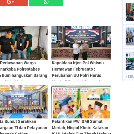
 Perlawanan Warga
Kapoldasu Irjen Pol Whisnu
snarkoba Polrestabes
Hermawan Februanto :
 Bumihanguskan Sarang
Perubahan UU Polri Harus
« KE
ba Klambir V
Menjadi Fondasi Penguatan
Profesionalisme dan
Akuntabilitas Personel
da Sumut Serahkan
Pelantikan PW ISMI Sumut
argaan ZI dan Pelayanan
Meriah, Nispul Khoiri Katakan