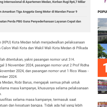
g Internasional di Apartemen Medan, Korban Rugi Rp6,7 Miliar
POPU
 Amankan Tiga Anggota Geng Motor di Marelan Pasar 9
epatan Perda PBG Guna Penyederhanaan Layanan Cepat dan
 (KPU) Kota Medan telah menjadwalkan pelaksanaan
 Calon Wali Kota dan Wakil Wali Kota Medan di Pilkada
ah ditentukan, yakni pasangan nomor urut 3 H.
nggal 3 November 2024, pasangan nomor urut 2 Prof Ridha
 November 2024, dan pasangan nomor urut 1 Rico Waas -
ember 2024.
a Medan, Robi Barus, mengajak semua pihak untuk
selama masa kampanye, khususnya selama pelaksanaan
.
usifitas selama masa kampanye, termasuk saat
atuan dan kesatuan bangsa. Tidak ada hal yang lebih