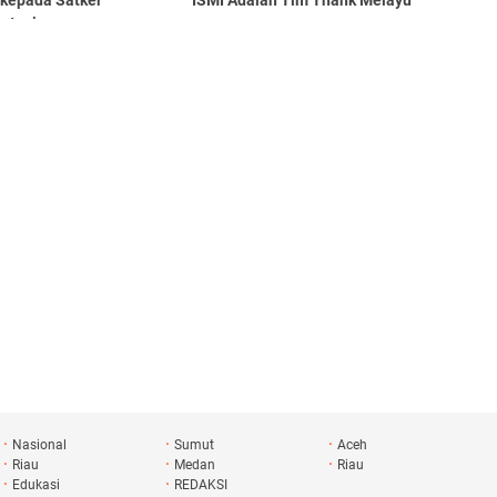
 kepada Satker
ISMI Adalah Tim Thank Melayu
stasi
Nasional
Sumut
Aceh
Riau
Medan
Riau
Edukasi
REDAKSI