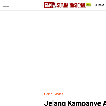
-->
Jum'at,
Home
›
Medan
Jelang Kampanye A