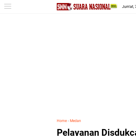
-->
Jum'at,
Home
›
Medan
Pelayanan Disdukc