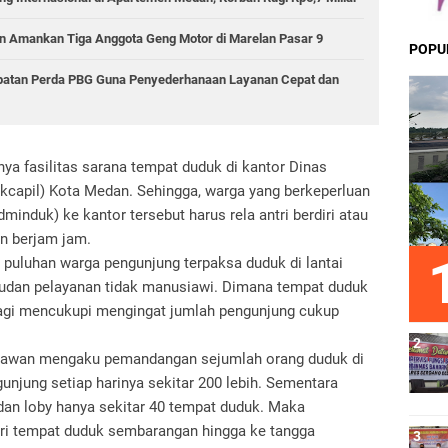
 Amankan Tiga Anggota Geng Motor di Marelan Pasar 9
POPU
epatan Perda PBG Guna Penyederhanaan Layanan Cepat dan
a fasilitas sarana tempat duduk di kantor Dinas
kcapil) Kota Medan. Sehingga, warga yang berkeperluan
nduk) ke kantor tersebut harus rela antri berdiri atau
an berjam jam.
 puluhan warga pengunjung terpaksa duduk di lantai
ggudan pelayanan tidak manusiawi. Dimana tempat duduk
 lagi mencukupi mengingat jumlah pengunjung cukup
tawan mengaku pemandangan sejumlah orang duduk di
unjung setiap harinya sekitar 200 lebih. Sementara
 dan loby hanya sekitar 40 tempat duduk. Maka
ari tempat duduk sembarangan hingga ke tangga