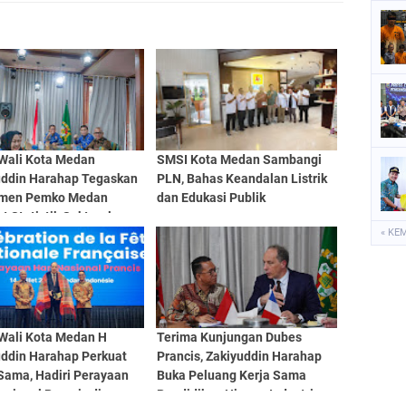
 Wali Kota Medan
SMSI Kota Medan Sambangi
uddin Harahap Tegaskan
PLN, Bahas Keandalan Listrik
men Pemko Medan
dan Edukasi Publik
t Statistik Sektoral
« KE
 EPSS
 Wali Kota Medan H
Terima Kunjungan Dubes
uddin Harahap Perkuat
Prancis, Zakiyuddin Harahap
Sama, Hadiri Perayaan
Buka Peluang Kerja Sama
asional Prancis di
Pendidikan Hingga Industri