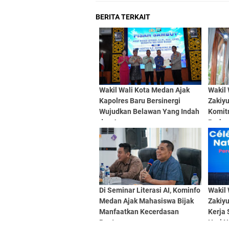
BERITA TERKAIT
Wakil Wali Kota Medan Ajak
Wakil
Kapolres Baru Bersinergi
Zakiy
Wujudkan Belawan Yang Indah
Komit
dan Aman
Perkua
Lewat
Di Seminar Literasi AI, Kominfo
Wakil
Medan Ajak Mahasiswa Bijak
Zakiy
Manfaatkan Kecerdasan
Kerja 
Buatan
Hari N