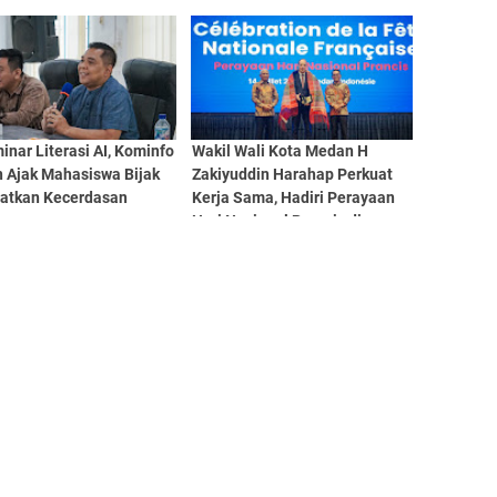
man
Perkuat Statistik Sektoral
Lewat EPSS
inar Literasi AI, Kominfo
Wakil Wali Kota Medan H
 Ajak Mahasiswa Bijak
Zakiyuddin Harahap Perkuat
atkan Kecerdasan
Kerja Sama, Hadiri Perayaan
n
Hari Nasional Prancis di
Medan