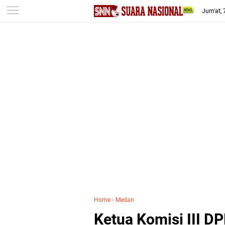
-->
Jum'at,
Home
›
Medan
Ketua Komisi III D