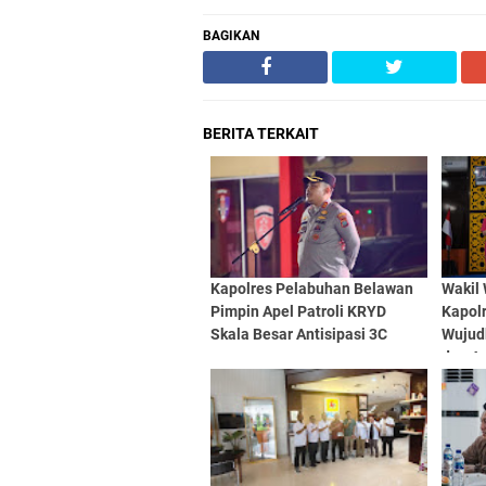
BAGIKAN
BERITA TERKAIT
Kapolres Pelabuhan Belawan
Wakil
Pimpin Apel Patroli KRYD
Kapolr
Skala Besar Antisipasi 3C
Wujud
dan A