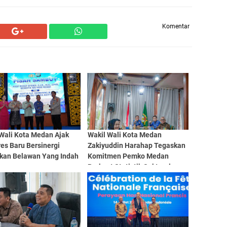
Komentar
 Wali Kota Medan Ajak
Wakil Wali Kota Medan
es Baru Bersinergi
Zakiyuddin Harahap Tegaskan
kan Belawan Yang Indah
Komitmen Pemko Medan
man
Perkuat Statistik Sektoral
Lewat EPSS