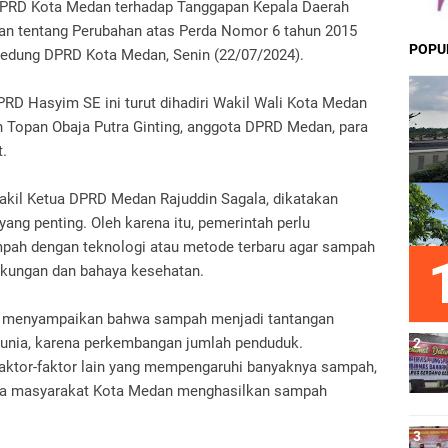
PRD Kota Medan terhadap Tanggapan Kepala Daerah
dan tentang Perubahan atas Perda Nomor 6 tahun 2015
POPU
edung DPRD Kota Medan, Senin (22/07/2024).
PRD Hasyim SE ini turut dihadiri Wakil Wali Kota Medan
 Topan Obaja Putra Ginting, anggota DPRD Medan, para
.
kil Ketua DPRD Medan Rajuddin Sagala, dikatakan
ang penting. Oleh karena itu, pemerintah perlu
mpah dengan teknologi atau metode terbaru agar sampah
gkungan dan bahaya kesehatan.
an menyampaikan bahwa sampah menjadi tantangan
i dunia, karena perkembangan jumlah penduduk.
faktor-faktor lain yang mempengaruhi banyaknya sampah,
nya masyarakat Kota Medan menghasilkan sampah