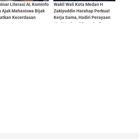
inar Literasi AI, Kominfo
Wakil Wali Kota Medan H
 Ajak Mahasiswa Bijak
Zakiyuddin Harahap Perkuat
atkan Kecerdasan
Kerja Sama, Hadiri Perayaan
n
Hari Nasional Prancis di
Medan