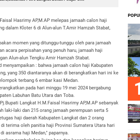
POPU
.Faisal Hasrimy AP,M.AP melepas jamaah calon haji
g dalam Kloter 6 di Alun-alun T.Amir Hamzah Stabat,
pakan momen yang ditunggu-tunggu oleh para jamaah
n acara perpisahan yang penuh haru, jamaah haji
gan Alun-alun Tengku Amir Hamzah Stabat.
 menyampaikan : bahwa jamaah calon haji Kabupaten
g, yang 350 diantaranya akan di berangkatkan hari ini ke
kelompok terbang 6 embar kasi Medan.
berangkatkan pada hari minggu 19 mei 2024 bergabung
paten Labuhan Batu Utara dan Toba.
ak Pj.Bupati Langkat H.M.Faisal Hasrimy AP,M.AP sebanyak
ah laki-laki dan 215 orang jamaah perempuan serta 5
petugas haji daerah Kabupaten Langkat dan 2 orang
 di terima oleh panitia haji Provinsi Sumatera Utara hari
 di asrama haji Medan," paparnya.