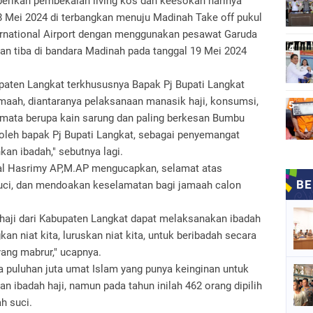
berikan pembekalan living kos dan keesokan harinya
8 Mei 2024 di terbangkan menuju Madinah Take off pukul
ernational Airport dengan menggunakan pesawat Garuda
n tiba di bandara Madinah pada tanggal 19 Mei 2024
paten Langkat terkhususnya Bapak Pj Bupati Langkat
amaah, diantaranya pelaksanaan manasik haji, konsumsi,
 mata berupa kain sarung dan paling berkesan Bumbu
 oleh bapak Pj Bupati Langkat, sebagai penyemangat
an ibadah," sebutnya lagi.
al Hasrimy AP,M.AP mengucapkan, selamat atas
uci, dan mendoakan keselamatan bagi jamaah calon
 haji dari Kabupaten Langkat dapat melaksanakan ibadah
an niat kita, luruskan niat kita, untuk beribadah secara
 yang mabrur," ucapnya.
 puluhan juta umat Islam yang punya keinginan untuk
ibadah haji, namun pada tahun inilah 462 orang dipilih
ah suci.