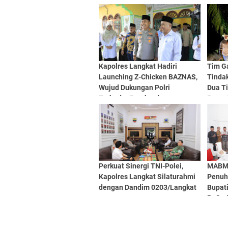
Kapolres Langkat Hadiri
Tim G
Launching Z-Chicken BAZNAS,
Tinda
Wujud Dukungan Polri
Dua Ti
TerhadapPemberdayaan
Penya
Ekonomi Masyarakat
Desa 
Perkuat Sinergi TNI-Polei,
MABMI
Kapolres Langkat Silaturahmi
Penuh
dengan Dandim 0203/Langkat
Bupati
Br.Sur