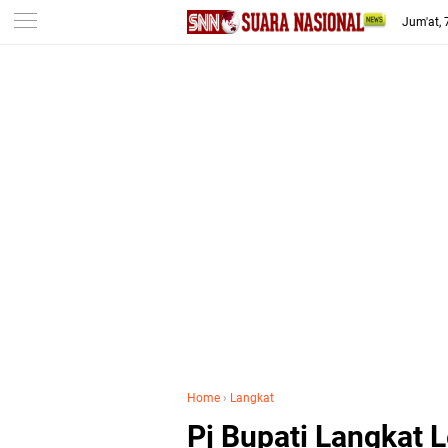
-->
Jum'at,
Home
›
Langkat
Pj Bupati Langkat 