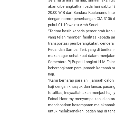
Selama di asrama haji, jamaah akan di
akan diberangkatkan pada hari sabtu 1
20.00 WIB dari Bandara Kualanamu Int
dengan nomor penerbangan GIA 3106 da
pukul 01.10 waktu Arab Saudi
"Terima kasih kepada pemerintah Kabu
yang telah memberi fasilitas kepada j
transportasi pemberangkatan, cendera
Pecal dan Sambal Teri, yang di berikan
makan agar sehat kuat dalam menjalank
Sementara Pj Bupati Langkat H.M.Fais
keberangkatan para jamaah ke tanah s
haji.
"Kami berharap para ahli jamaah calon
haji dengan khusyuk dan lancar, pasangk
totalitas, insyaallah akan menjadi haji
Faisal Hasrimy menyampaikan, diantara
mendapatkan kesempatan melaksanakan 
untuk melaksanakan ibadah haji di tan