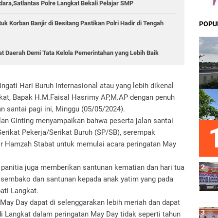
ara,Satlantas Polre Langkat Bekali Pelajar SMP
k Korban Banjir di Besitang Pastikan Polri Hadir di Tengah
POPU
sat Daerah Demi Tata Kelola Pemerintahan yang Lebih Baik
gati Hari Buruh Internasional atau yang lebih dikenal
gkat, Bapak H.M.Faisal Hasrimy AP,M.AP dengan penuh
 santai pagi ini, Minggu (05/05/2024).
lan Ginting menyampaikan bahwa peserta jalan santai
Serikat Pekerja/Serikat Buruh (SP/SB), serempak
ir Hamzah Stabat untuk memulai acara peringatan May
a panitia juga memberikan santunan kematian dan hari tua
n sembako dan santunan kepada anak yatim yang pada
pati Langkat.
 May Day dapat di selenggarakan lebih meriah dan dapat
i Langkat dalam peringatan May Day tidak seperti tahun