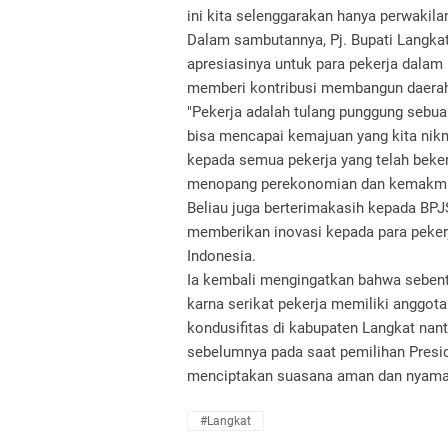
ini kita selenggarakan hanya perwakilan
Dalam sambutannya, Pj. Bupati Langka
apresiasinya untuk para pekerja dala
memberi kontribusi membangun daerah 
"Pekerja adalah tulang punggung sebua
bisa mencapai kemajuan yang kita nikm
kepada semua pekerja yang telah beke
menopang perekonomian dan kemakmuran
Beliau juga berterimakasih kepada BPJS
memberikan inovasi kepada para pekerja
Indonesia.
Ia kembali mengingatkan bahwa sebenta
karna serikat pekerja memiliki anggot
kondusifitas di kabupaten Langkat nant
sebelumnya pada saat pemilihan Preside
menciptakan suasana aman dan nyaman 
#Langkat