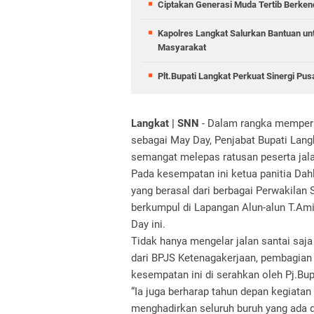
Ciptakan Generasi Muda Tertib Berkend
Kapolres Langkat Salurkan Bantuan untu
Masyarakat
Plt.Bupati Langkat Perkuat Sinergi Pu
Langkat | SNN
- Dalam rangka memperin
sebagai May Day, Penjabat Bupati Lan
semangat melepas ratusan peserta jalan
Pada kesempatan ini ketua panitia Dah
yang berasal dari berbagai Perwakilan 
berkumpul di Lapangan Alun-alun T.Am
Day ini.
Tidak hanya mengelar jalan santai saj
dari BPJS Ketenagakerjaan, pembagia
kesempatan ini di serahkan oleh Pj.Bu
“Ia juga berharap tahun depan kegiatan
menghadirkan seluruh buruh yang ada d