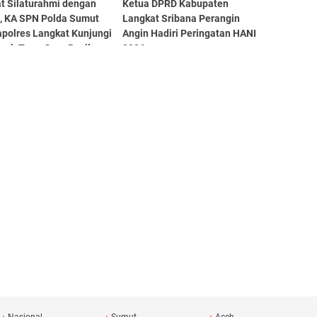
at Silaturahmi dengan
Ketua DPRD Kabupaten
, KA SPN Polda Sumut
Langkat Sribana Perangin
apolres Langkat Kunjungi
Angin Hadiri Peringatan HANI
sah Tuan Guru Besilam
2026