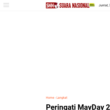
-->
Jum'at,
Home
›
Langkat
Peringati MayDay 2