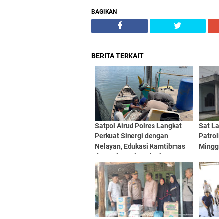
BAGIKAN
BERITA TERKAIT
Satpol Airud Polres Langkat
Sat La
Perkuat Sinergi dengan
Patrol
Nelayan, Edukasi Kamtibmas
Mingg
dan Kelestarian Lingkungan
Lanca
Pesisir di Kelurahan Brandan
Timur