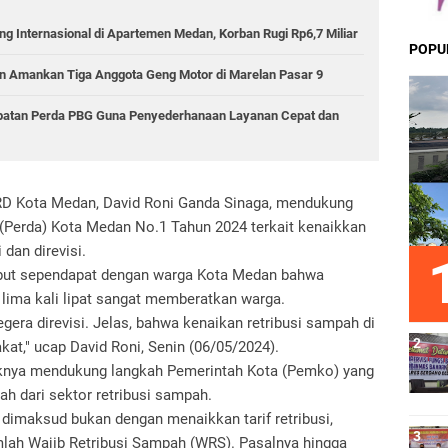
g Internasional di Apartemen Medan, Korban Rugi Rp6,7 Miliar
POPU
 Amankan Tiga Anggota Geng Motor di Marelan Pasar 9
epatan Perda PBG Guna Penyederhanaan Layanan Cepat dan
D Kota Medan, David Roni Ganda Sinaga, mendukung
(Perda) Kota Medan No.1 Tahun 2024 terkait kenaikkan
 dan direvisi.
sebut sependapat dengan warga Kota Medan bahwa
 lima kali lipat sangat memberatkan warga.
gera direvisi. Jelas, bahwa kenaikan retribusi sampah di
at," ucap David Roni, Senin (06/05/2024).
aknya mendukung langkah Pemerintah Kota (Pemko) yang
h dari sektor retribusi sampah.
dimaksud bukan dengan menaikkan tarif retribusi,
ah Wajib Retribusi Sampah (WRS). Pasalnya hingga