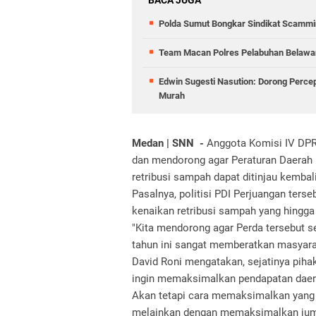
BACA JUGA
Polda Sumut Bongkar Sindikat Scammin
Team Macan Polres Pelabuhan Belawan
Edwin Sugesti Nasution: Dorong Perc
Murah
Medan | SNN -
Anggota Komisi IV DPR
dan mendorong agar Peraturan Daerah 
retribusi sampah dapat ditinjau kembali
Pasalnya, politisi PDI Perjuangan ter
kenaikan retribusi sampah yang hingga
"Kita mendorong agar Perda tersebut se
tahun ini sangat memberatkan masyarak
David Roni mengatakan, sejatinya pih
ingin memaksimalkan pendapatan daera
Akan tetapi cara memaksimalkan yang 
melainkan dengan memaksimalkan juml