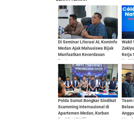
Di Seminar Literasi AI, Kominfo
Wakil
Medan Ajak Mahasiswa Bijak
Zakiy
Manfaatkan Kecerdasan
Kerja 
Buatan
Hari N
Meda
Polda Sumut Bongkar Sindikat
Team 
Scamming Internasional di
Belaw
Apartemen Medan, Korban
Anggo
Rugi Rp6,7 Miliar
Marel