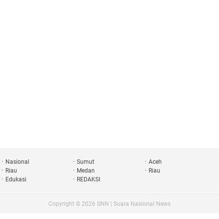
Nasional
Sumut
Aceh
Riau
Medan
Riau
Edukasi
REDAKSI
Copyright ©
2026
SNN | Suara Nasional News