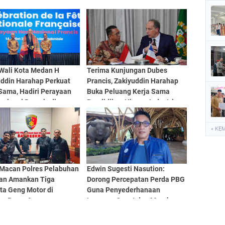
 Wali Kota Medan H
Terima Kunjungan Dubes
uddin Harahap Perkuat
Prancis, Zakiyuddin Harahap
Sama, Hadiri Perayaan
Buka Peluang Kerja Sama
asional Prancis di
Pendidikan Hingga Industri
n
Kreatif
« KE
Macan Polres Pelabuhan
Edwin Sugesti Nasution:
an Amankan Tiga
Dorong Percepatan Perda PBG
ta Geng Motor di
Guna Penyederhanaan
an Pasar 9
Layanan Cepat dan Murah