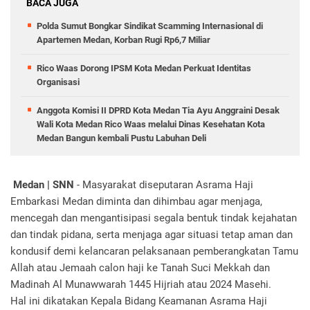
BACA JUGA
Polda Sumut Bongkar Sindikat Scamming Internasional di
Apartemen Medan, Korban Rugi Rp6,7 Miliar
Rico Waas Dorong IPSM Kota Medan Perkuat Identitas
Organisasi
Anggota Komisi II DPRD Kota Medan Tia Ayu Anggraini Desak
Wali Kota Medan Rico Waas melalui Dinas Kesehatan Kota
Medan Bangun kembali Pustu Labuhan Deli
Medan | SNN
- Masyarakat diseputaran Asrama Haji
Embarkasi Medan diminta dan dihimbau agar menjaga,
mencegah dan mengantisipasi segala bentuk tindak kejahatan
dan tindak pidana, serta menjaga agar situasi tetap aman dan
kondusif demi kelancaran pelaksanaan pemberangkatan Tamu
Allah atau Jemaah calon haji ke Tanah Suci Mekkah dan
Madinah Al Munawwarah 1445 Hijriah atau 2024 Masehi.
Hal ini dikatakan Kepala Bidang Keamanan Asrama Haji