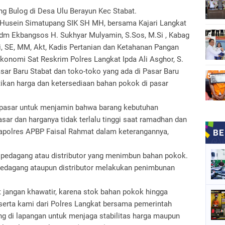
g Bulog di Desa Ulu Berayun Kec Stabat.
 Husein Simatupang SIK SH MH, bersama Kajari Langkat
dm Ekbangsos H. Sukhyar Mulyamin, S.Sos, M.Si , Kabag
, SE, MM, Akt, Kadis Pertanian dan Ketahanan Pangan
 Ekonomi Sat Reskrim Polres Langkat Ipda Ali Asghor, S.
asar Baru Stabat dan toko-toko yang ada di Pasar Baru
ikan harga dan ketersediaan bahan pokok di pasar
di pasar untuk menjamin bahwa barang kebutuhan
sar dan harganya tidak terlalu tinggi saat ramadhan dan
p Kapolres APBP Faisal Rahmat dalam keterangannya,
n pedagang atau distributor yang menimbun bahan pokok.
 pedagang ataupun distributor melakukan penimbunan
jangan khawatir, karena stok bahan pokok hingga
serta kami dari Polres Langkat bersama pemerintah
g di lapangan untuk menjaga stabilitas harga maupun