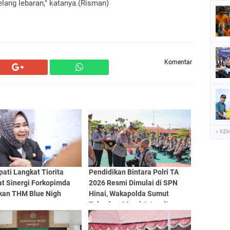
lang lebaran," katanya.(Risman)
Komentar
« KE
pati Langkat Tiorita
Pendidikan Bintara Polri TA
at Sinergi Forkopimda
2026 Resmi Dimulai di SPN
bkan THM Blue Nigh
Hinai, Wakapolda Sumut
Tekankan Moral, Integritas,
dan Pelayanan