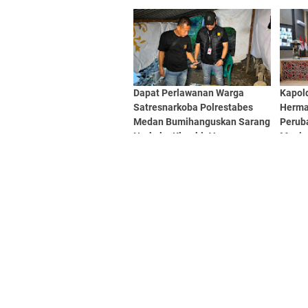
Lewat
Meda
Dapat Perlawanan Warga
Kapold
Satresnarkoba Polrestabes
Herma
Medan Bumihanguskan Sarang
Perub
Narkoba Klambir V
Menja
Profe
Akunta