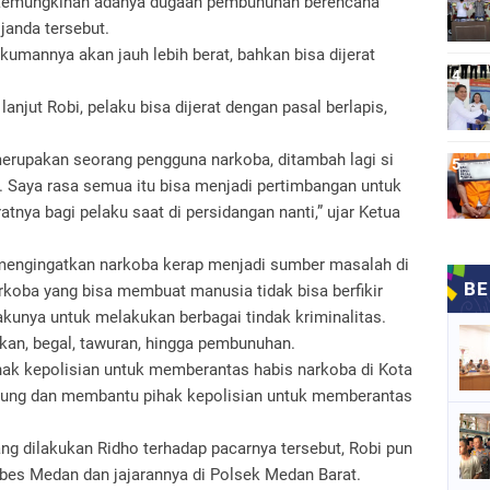
al kemungkinan adanya dugaan pembunuhan berencana
anda tersebut.
kumannya akan jauh lebih berat, bahkan bisa dijerat
anjut Robi, pelaku bisa dijerat dengan pasal berlapis,
merupakan seorang pengguna narkoba, ditambah lagi si
s. Saya rasa semua itu bisa menjadi pertimbangan untuk
nya bagi pelaku saat di persidangan nanti,” ujar Ketua
i mengingatkan narkoba kerap menjadi sumber masalah di
koba yang bisa membuat manusia tidak bisa berfikir
kunya untuk melakukan berbagai tindak kriminalitas.
okan, begal, tawuran, hingga pembunuhan.
ihak kepolisian untuk memberantas habis narkoba di Kota
ung dan membantu pihak kepolisian untuk memberantas
g dilakukan Ridho terhadap pacarnya tersebut, Robi pun
bes Medan dan jajarannya di Polsek Medan Barat.