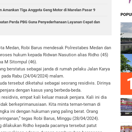
 Amankan Tiga Anggota Geng Motor di Marelan Pasar 9
POPU
epatan Perda PBG Guna Penyederhanaan Layanan Cepat dan
ota Medan, Robi Barus mendesak Polrestabes Medan dan
roses hukum kepada Ridwan Nasution alias Ridho (45)
a M Sitompul (46).
g berstatus sebagai janda di rumah pelaku Jalan Karya
 pada Rabu (24/04/2024) malam.
a tersebut diketahui sebagai seorang residivis. Dirinya
k penjara dengan kasus yang berbeda-beda.
residivis, empat kali keluar masuk penjara. Kali ini dia
idak berkeprimanusiaan. Kita minta teman-teman di
angka ini dengan hukuman yang paling berat. Orang
eringanan,” tegas Robi Barus, Minggu (28/04/2024).
dilakukan Ridho kepada pacarnya tersebut patut