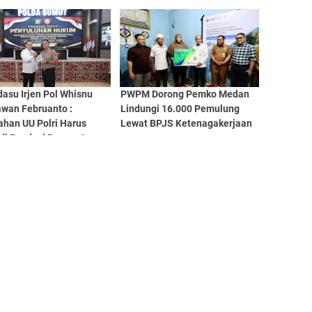
 WA Anggota DPRD
n
asu Irjen Pol Whisnu
PWPM Dorong Pemko Medan
wan Februanto :
Lindungi 16.000 Pemulung
ahan UU Polri Harus
Lewat BPJS Ketenagakerjaan
di Fondasi Penguatan
sionalisme dan
bilitas Personel