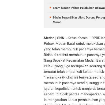
Team Macan Polres Pelabuhan Belawan
Edwin Sugesti Nasution: Dorong Perc
Murah
Medan | SNN -
Ketua Komisi I DPRD K
Polsek Medan Barat untuk melakukan p
yang telah membunuh pacarnya bernam
Ridho diketahui membunuh pacarnya yan
Gang Sepakat Kecamatan Medan Barat,
Pelaku yang juga merupakan seorang dud
tercatat telah empat kali keluar masu
“Tersangka (Ridho) ini ternyata seorang 
membunuh pacarnya sendiri, sungguh t
jajaran kepolisian untuk menjerat ters
seperti ini tidak pantas mendapatkan k
Ia mengatakan kasus pembunuhan yang 