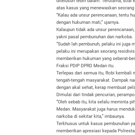
ditelusuri lebih dalam. Terutama, so
atas kasus yang menewaskan seorang j
“Kalau ada unsur perencanaan, tentu hu
dengan hukuman mati,” ujarnya.
Kalaupun tidak ada unsur perencanaan, l
yakni pasal pembunuhan dan narkoba.
“Sudah lah pembunuh, pelaku ini juga 
pelaku ini merupakan seorang residivi
memberikan hukuman yang seberat-berat
Fraksi PDIP DPRD Medan itu.
Terlepas dari semua itu, Robi kembal
tengah-tengah masyarakat. Dampak nar
dengan akal sehat, kerap membuat pela
Dimulai dari tindak pencurian, peramp
“Oleh sebab itu, kita selalu meminta p
Medan. Masyarakat juga harus menduk
narkoba di sekitar kita,” imbaunya.
Terkhusus untuk kasus pembunuhan yan
memberikan apresiasi kepada Polresta