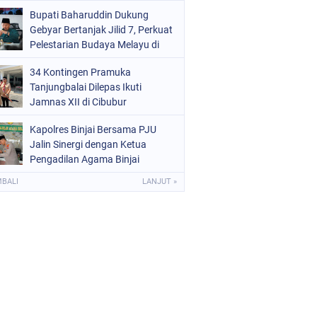
Kota Binjai
Bupati Baharuddin Dukung
Gebyar Bertanjak Jilid 7, Perkuat
Pelestarian Budaya Melayu di
Batu Bara
34 Kontingen Pramuka
Tanjungbalai Dilepas Ikuti
Jamnas XII di Cibubur
Kapolres Binjai Bersama PJU
Jalin Sinergi dengan Ketua
Pengadilan Agama Binjai
MBALI
LANJUT »