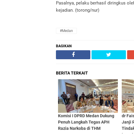
Pasalnya, pelaku berhasil diringkus ol
kejadian. (torong/nur)
#Medan
BAGIKAN
BERITA TERKAIT
Komisi I DPRD Medan Dukung
dr Fai
Penuh Langkah Tegas APH
Janji 
Razia Narkoba di THM
Tindak