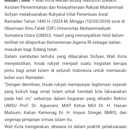
Medan | SNN -
Wali Kota Medan Bobby Nasution diwakili
Asisten Pemerintahan dan Kesejahteraan Rakyat Muhammad
Sofyan melaksanakan Rukyatul Hilal Penentuan Awal
Ramadan Tahun 1445 H /2024 M, Minggu (10/03/2024) sore di
Observasi Ilmu Falak (OIF) Universitas Muhammadiyah
Sumatera Utara (UMSU). Hasil yang menunjukkan hilal belum
terlihat ini dilaporkan Kementerian Agama RI sebagai bahan
masukan bagi Sidang Isbat.
Dalam sambutan tertulis yang dibacakan Sofyan, Wali Kota
menyebutkan, hisab rukyat menjadi suatu kegiatan berupa
pintu bagi umat Islam di seluruh Indonesia untuk memasuki
bulan suci Ramadan.
"Dengan demikian, hisab rukyat mempunyai legitimasi sejarah
yang kokoh bagi umat Islam untuk kembali kita laksanakan
pada hari ini," sebutnya dalam kegiatan yang dihadiri Rektor
UMSU Prof. Dr. Agussani, MAP, Ketua MUI Dr. H. Hasan
Matsum, Kakan Kemenag Dr. H. Impun Siregar, BMKG, dan
segenap pimpinan ormas Islam itu.
Wali Kota mengatakan, dewasa ini dalam praktik pelaksanaan