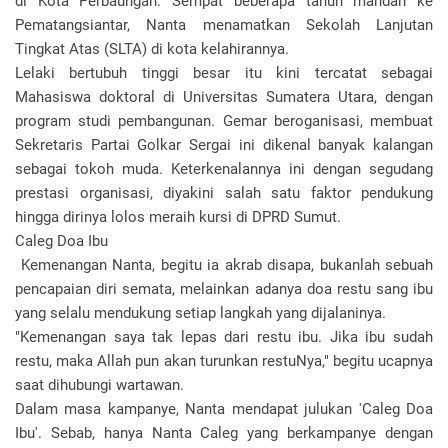
di Kota Perbaungan. Sempat beberapa tahun mandah ke
Pematangsiantar, Nanta menamatkan Sekolah Lanjutan
Tingkat Atas (SLTA) di kota kelahirannya.
Lelaki bertubuh tinggi besar itu kini tercatat sebagai
Mahasiswa doktoral di Universitas Sumatera Utara, dengan
program studi pembangunan. Gemar beroganisasi, membuat
Sekretaris Partai Golkar Sergai ini dikenal banyak kalangan
sebagai tokoh muda. Keterkenalannya ini dengan segudang
prestasi organisasi, diyakini salah satu faktor pendukung
hingga dirinya lolos meraih kursi di DPRD Sumut.
Caleg Doa Ibu
Kemenangan Nanta, begitu ia akrab disapa, bukanlah sebuah
pencapaian diri semata, melainkan adanya doa restu sang ibu
yang selalu mendukung setiap langkah yang dijalaninya.
"Kemenangan saya tak lepas dari restu ibu. Jika ibu sudah
restu, maka Allah pun akan turunkan restuNya," begitu ucapnya
saat dihubungi wartawan.
Dalam masa kampanye, Nanta mendapat julukan 'Caleg Doa
Ibu'. Sebab, hanya Nanta Caleg yang berkampanye dengan