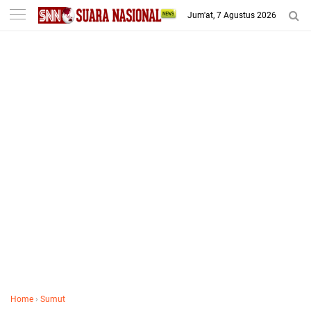
-->
Jum'at, 7 Agustus 2026
Home
›
Sumut