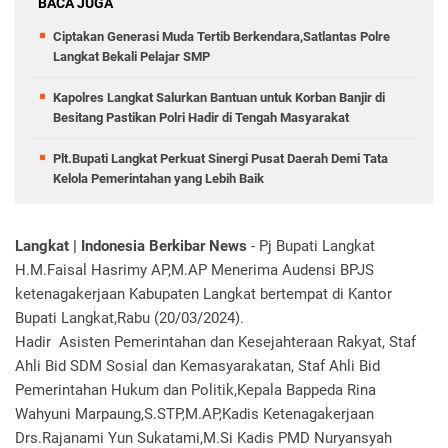
BACA JUGA
Ciptakan Generasi Muda Tertib Berkendara,Satlantas Polre
Langkat Bekali Pelajar SMP
Kapolres Langkat Salurkan Bantuan untuk Korban Banjir di
Besitang Pastikan Polri Hadir di Tengah Masyarakat
Plt.Bupati Langkat Perkuat Sinergi Pusat Daerah Demi Tata
Kelola Pemerintahan yang Lebih Baik
Langkat | Indonesia Berkibar News
- Pj Bupati Langkat
H.M.Faisal Hasrimy AP,M.AP Menerima Audensi BPJS
ketenagakerjaan Kabupaten Langkat bertempat di Kantor
Bupati Langkat,Rabu (20/03/2024).
Hadir Asisten Pemerintahan dan Kesejahteraan Rakyat, Staf
Ahli Bid SDM Sosial dan Kemasyarakatan, Staf Ahli Bid
Pemerintahan Hukum dan Politik,Kepala Bappeda Rina
Wahyuni Marpaung,S.STP,M.AP,Kadis Ketenagakerjaan
Drs.Rajanami Yun Sukatami,M.Si Kadis PMD Nuryansyah