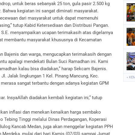
op, untuk beras sebanyak 25 ton, gula pasir 2.500 kg
. Bahwa kegiatan ini sangat diminati masyarakat.
ecewaan dari masyarakat untuk dapat memenuhi
ing,” tutup Kabid Ketersediaan dan Distribusi Pangan.
, S.E. menyampaikan ucapan terimakasih atas digelarnya
ngat membantu masyarakat khususnya di Kecamatan
n Bajenis dan warga, mengucapkan terimakasih dengan
antu apalagi mendekati Bulan Suci Ramadhan ini. Kami
amadhan kalau bisa diadakan,” harap Sekcam Bajenis.
 Jl. Jalak lingkungan 1 Kel. Pinang Mancung, Kec.
« KE
 merasa sangat terbantu dengan adanya kegiatan GPM
ar. InsyaAllah diadakan kembali kegiatan ini,” tutup
ikan inflasi dan menekan kenaikan harga sembako
 Tebing Tinggi melalui Dinas Perdagangan, Koperasi
ulog Kancab Medan, juga akan menggelar kegiatan PPH
n Merdeka, mulai dari hari Kamis (07/03) sampai Jumat