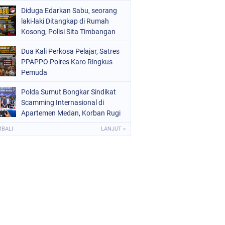
Diduga Edarkan Sabu, seorang
laki-laki Ditangkap di Rumah
Kosong, Polisi Sita Timbangan
Digital dan Puluhan Plastik Klip
Dua Kali Perkosa Pelajar, Satres
PPAPPO Polres Karo Ringkus
Pemuda
Polda Sumut Bongkar Sindikat
Scamming Internasional di
Apartemen Medan, Korban Rugi
Rp6,7 Miliar
MBALI
LANJUT »