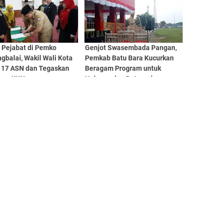
 Pejabat di Pemko
Genjot Swasembada Pangan,
gbalai, Wakil Wali Kota
Pemkab Batu Bara Kucurkan
k 17 ASN dan Tegaskan
Beragam Program untuk
gan KKN
Nelayan dan Peternak