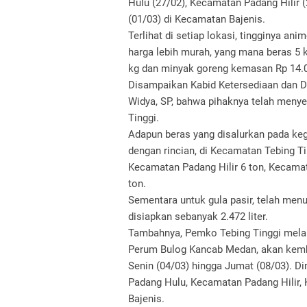
Hulu (27/02), Kecamatan Padang Hilir 
(01/03) di Kecamatan Bajenis.
Terlihat di setiap lokasi, tingginya 
harga lebih murah, yang mana beras 5 k
kg dan minyak goreng kemasan Rp 14.0
Disampaikan Kabid Ketersediaan dan Di
Widya, SP, bahwa pihaknya telah meny
Tinggi.
Adapun beras yang disalurkan pada kegi
dengan rincian, di Kecamatan Tebing T
Kecamatan Padang Hilir 6 ton, Kecama
ton.
Sementara untuk gula pasir, telah me
disiapkan sebanyak 2.472 liter.
Tambahnya, Pemko Tebing Tinggi melal
Perum Bulog Kancab Medan, akan kemba
Senin (04/03) hingga Jumat (08/03). D
Padang Hulu, Kecamatan Padang Hilir,
Bajenis.