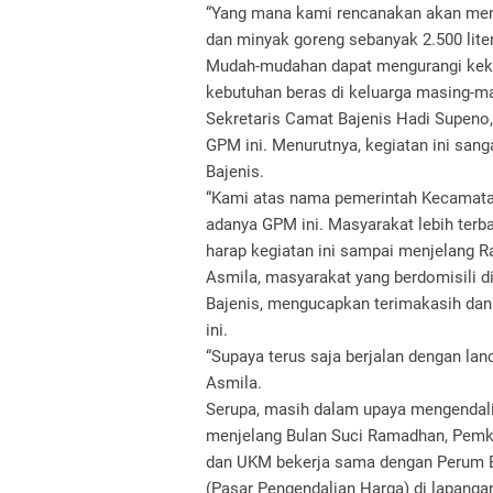
“Yang mana kami rencanakan akan mendr
dan minyak goreng sebanyak 2.500 liter
Mudah-mudahan dapat mengurangi kek
kebutuhan beras di keluarga masing-mas
Sekretaris Camat Bajenis Hadi Supeno
GPM ini. Menurutnya, kegiatan ini sa
Bajenis.
“Kami atas nama pemerintah Kecamata
adanya GPM ini. Masyarakat lebih terb
harap kegiatan ini sampai menjelang R
Asmila, masyarakat yang berdomisili di
Bajenis, mengucapkan terimakasih dan
ini.
“Supaya terus saja berjalan dengan lanc
Asmila.
Serupa, masih dalam upaya mengendal
menjelang Bulan Suci Ramadhan, Pemko
dan UKM bekerja sama dengan Perum B
(Pasar Pengendalian Harga) di lapanga