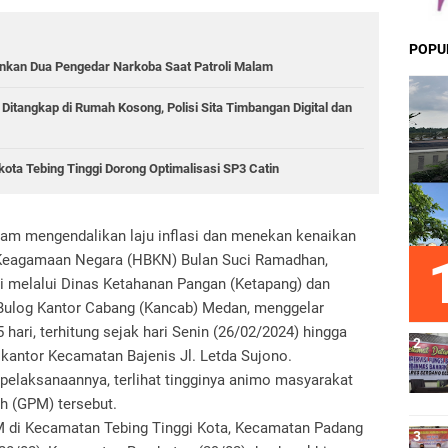
POPU
mankan Dua Pengedar Narkoba Saat Patroli Malam
 Ditangkap di Rumah Kosong, Polisi Sita Timbangan Digital dan
kota Tebing Tinggi Dorong Optimalisasi SP3 Catin
lam mengendalikan laju inflasi dan menekan kenaikan
Keagamaan Negara (HBKN) Bulan Suci Ramadhan,
i melalui Dinas Ketahanan Pangan (Ketapang) dan
Bulog Kantor Cabang (Kancab) Medan, menggelar
ari, terhitung sejak hari Senin (26/02/2024) hingga
i kantor Kecamatan Bajenis Jl. Letda Sujono.
r pelaksanaannya, terlihat tingginya animo masyarakat
h (GPM) tersebut.
M di Kecamatan Tebing Tinggi Kota, Kecamatan Padang