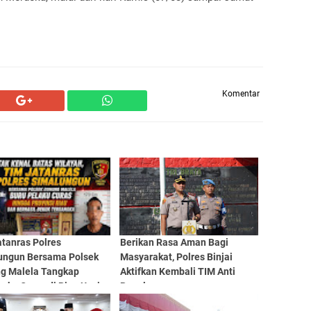
Komentar
atanras Polres
Berikan Rasa Aman Bagi
ungun Bersama Polsek
Masyarakat, Polres Binjai
g Malela Tangkap
Aktifkan Kembali TIM Anti
gka Curas di Riau Usai
Begal
Lintas Provinsi