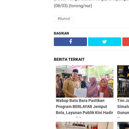
(08/03).(torong/nur)
#Sumut
BAGIKAN
BERITA TERKAIT
Wabup Batu Bara Pastikan
Tim J
Program BERLAYAR Jemput
Simal
Bola, Layanan Publik Kini Hadir
Gunun
Langsung di Desa
Tersan
Buron 