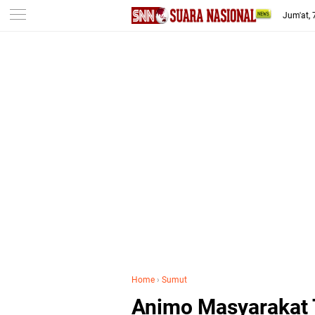
-->
Jum'at,
Home
›
Sumut
Animo Masyarakat 