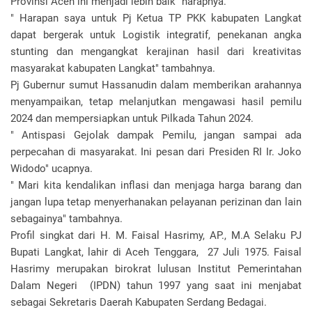
Provinsi Aceh ini menjadi lebih baik" harapnya.
" Harapan saya untuk Pj Ketua TP PKK kabupaten Langkat
dapat bergerak untuk Logistik integratif, penekanan angka
stunting dan mengangkat kerajinan hasil dari kreativitas
masyarakat kabupaten Langkat" tambahnya.
Pj Gubernur sumut Hassanudin dalam memberikan arahannya
menyampaikan, tetap melanjutkan mengawasi hasil pemilu
2024 dan mempersiapkan untuk Pilkada Tahun 2024.
" Antispasi Gejolak dampak Pemilu, jangan sampai ada
perpecahan di masyarakat. Ini pesan dari Presiden RI Ir. Joko
Widodo" ucapnya.
" Mari kita kendalikan inflasi dan menjaga harga barang dan
jangan lupa tetap menyerhanakan pelayanan perizinan dan lain
sebagainya" tambahnya.
Profil singkat dari H. M. Faisal Hasrimy, AP., M.A Selaku PJ
Bupati Langkat, lahir di Aceh Tenggara, 27 Juli 1975. Faisal
Hasrimy merupakan birokrat lulusan Institut Pemerintahan
Dalam Negeri (IPDN) tahun 1997 yang saat ini menjabat
sebagai Sekretaris Daerah Kabupaten Serdang Bedagai.