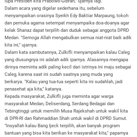
lupa Presiden kita Prabowo-Gibran," ujarnya lagi.
Dalam acara yang digelar sederhana itu, sebelum
menyampaikan orasinya Syeikh Edy Baktiar Marpaung, tokoh
dan pemuka agama setempat menyampaika doa-doanya agar
kelak Shanaz dapat terpilih dan duduk sebagai anggota DPRD
Medan. "Semoga Allah mengabulkan semua niat-niat baik adik
kita ini," ujarnya.
Dalam kata sambutannya, Zulkifli menyampaikan kalau Caleg
yang diusungnya ini adalah adik iparnya. Alasannya mengapa
dirinya meminta adik paling kecil dari istrinya ini maju sebagai
Caleg, karena saat ini sudah saatnya yang muda yang
berkarya. "Kalau yang tua-tua seperti kita ini sudahlah, jadi
penasehat aja kita," katanya.
Kepada masyarakat, Zulkifli juga meminta agar warga
masyarakat Medan, Deliserdang, Serdang Bedagai dan
Tebingtinggi untuk memilih Musa Rajekshah untuk wakil kita
di DPR-RI dan Rahmaddian Shah untuk wakil di DPRD Sumut.
"Insyallah kalau Bang Ijeck terpilih, akan banyak program
bantuan yang bisa kita berikan ke masyarakat kita," paparnya