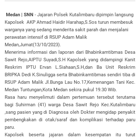
Medan | SNN
- Jajaran Polsek Kutalimbaru dipimpin langsung
Kapolsek AKP Ahmad Haidir Harahap,S.Sos turun membesuk
warganya yang sedang menderita sakit parah dan menjalani
perawatan intensif di RSUP Adam Malik
Medan,Jumat(13/10/2023).
Menerima informasi dan laporan dari Bhabinkamtibmas Desa
Sawit Rejo,AIPTU Suyadi,S.H Kapolsek yang didampingi Kanit
Reskrim IPTU Ervan L.Siahaan,S.H,dan Ba Unit Reskrim
BRIPKA Dedi K.Sinuligga serta Bhabinkamtibmas sendiri tiba di
RSUP Adam Malik Jl.Bunga Lau No.17,Kemenangan Tani Kec.
Medan Tuntungan,Kota Medan sekira pukul 19.30 Wib.
Rasa haru menyelimuti dalam pertemuan tersebut terutama
bagi Suhirman (41) warga Desa Sawit Rejo Kec.Kutalimbaru
,sang pasien yang di Diagnosa oleh Dokter mengidap penyakit
pembengkakan di otak/saraf dan komplikasi terhadap paru
paru.
Kapolsek beserta jajaran dalam kesempatan itu turut