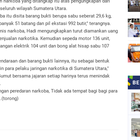
an narkoba yang ditangkap itu atas pengungkapan dari
 seluruh wilayah Sumatera Utara.
ba itu disita barang bukti berupa sabu seberat 29,6 kg,
anyak 51 batang dan pil ekstasi 992 butir," terangnya.
jenis narkoba, Hadi mengungkapkan turut diamankan uang
 penjualan narkotika. Kemudian sepeda motor 136 unit,
bangan elektrik 104 unit dan bong alat hisap sabu 107
ndaraan dan barang bukti lainnya, itu sebagai bentuk
para pelaku jaringan narkotika di Sumatera Utara,"
mut bersama jajaran setiap harinya terus menindak
.
gan peredaran narkoba, Tidak ada tempat bagi bagi para
.(torong)