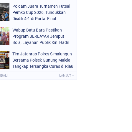
Poldam Juara Turnamen Futsal
Pemko Cup 2026, Tundukkan
Disdik 4-1 di Partai Final
Wabup Batu Bara Pastikan
Program BERLAYAR Jemput
Bola, Layanan Publik Kini Hadir
Langsung di Desa
Tim Jatanras Polres Simalungun
Bersama Polsek Gunung Malela
Tangkap Tersangka Curas di Riau
Usai Buron Lintas Provinsi
MBALI
LANJUT »