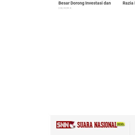
Besar Dorong Investasi dan
Razia
UMKM