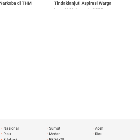
 Narkoba di THM
Tindaklanjuti Aspirasi Warga
Lewat WA Anggota DPRD
Medan
Nasional
Sumut
Aceh
Riau
Medan
Riau
Edukasi
REDAKSI