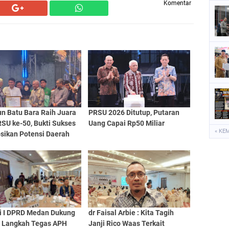
Komentar
un Batu Bara Raih Juara
PRSU 2026 Ditutup, Putaran
PRSU ke-50, Bukti Sukses
Uang Capai Rp50 Miliar
« KE
sikan Potensi Daerah
i I DPRD Medan Dukung
dr Faisal Arbie : Kita Tagih
 Langkah Tegas APH
Janji Rico Waas Terkait