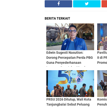
BERITA TERKAIT
Edwin Sugesti Nasution:
Pavili
Dorong Percepatan Perda PBG
II di 
Guna Penyederhanaan
Promo
Layanan Cepat dan Murah
PRSU 2026 Ditutup, Wali Kota
Komis
Tanjungbalai Sebut Peluang
Penuh