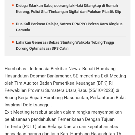
Diduga Edarkan Sabu, seorang laki-laki Ditangkap di Rumah
Kosong, Polisi Sita Timbangan Digital dan Puluhan Plastik Klip
Dua Kali Perkosa Pelajar, Satres PPAPPO Polres Karo Ringkus
Pemuda
Lahirkan Generasi Bebas Stunting,Walikota Tebing Tinggi
Dorong Optimalisasi SP3 Catin
Humbahas | Indonesia Berkibar News -Bupati Humbang
Hasundutan Dosmar Banjarnahor, SE menerima Exit Meeting
oleh Tim Auditor Badan Pemeriksa Keuangan (BPK) RI
Perwakilan Provinsi Sumatera Utara,Rabu (25/10/2023) di
Ruang Kerja Bupati Humbang Hasundutan, Perkantoran Bukit
Inspirasi Doloksanggul.
Exit Meeting tersebut adalah dalam rangka menyampaikan
pelaksanaan pendahuluan Pemeriksaan Dengan Tujuan
Tertentu (PDTT) atas Belanja Daerah dan kepatuhan atas
pengadaan barang dan jasa Kab. Humbang Hasundutan TA.