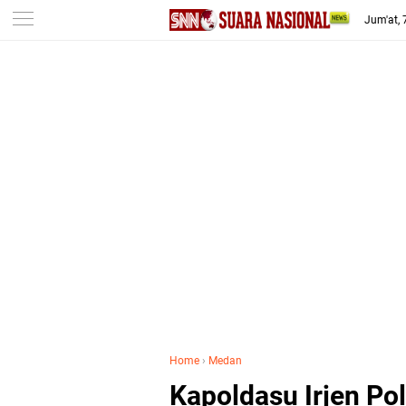
-->
Jum'at,
Home
›
Medan
Kapoldasu Irjen Po