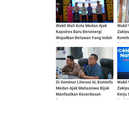
Wakil Wali Kota Medan Ajak
Wakil
Kapolres Baru Bersinergi
Zakiy
Wujudkan Belawan Yang Indah
Komit
dan Aman
Perkua
Lewat
Di Seminar Literasi AI, Kominfo
Wakil
Medan Ajak Mahasiswa Bijak
Zakiy
Manfaatkan Kecerdasan
Kerja 
Buatan
Hari N
Meda