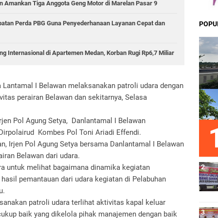
 Amankan Tiga Anggota Geng Motor di Marelan Pasar 9
epatan Perda PBG Guna Penyederhanaan Layanan Cepat dan
POPU
g Internasional di Apartemen Medan, Korban Rugi Rp6,7 Miliar
Lantamal I Belawan melaksanakan patroli udara dengan
tas perairan Belawan dan sekitarnya, Selasa
Irjen Pol Agung Setya, Danlantamal I Belawan
rpolairud Kombes Pol Toni Ariadi Effendi.
n, Irjen Pol Agung Setya bersama Danlantamal I Belawan
iran Belawan dari udara.
ara untuk melihat bagaimana dinamika kegiatan
 hasil pemantauan dari udara kegiatan di Pelabuhan
u.
kan patroli udara terlihat aktivitas kapal keluar
ukup baik yang dikelola pihak manajemen dengan baik