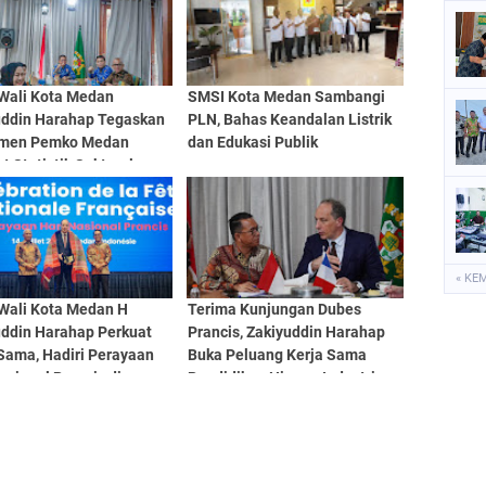
 Wali Kota Medan
SMSI Kota Medan Sambangi
uddin Harahap Tegaskan
PLN, Bahas Keandalan Listrik
men Pemko Medan
dan Edukasi Publik
t Statistik Sektoral
 EPSS
« KE
 Wali Kota Medan H
Terima Kunjungan Dubes
uddin Harahap Perkuat
Prancis, Zakiyuddin Harahap
Sama, Hadiri Perayaan
Buka Peluang Kerja Sama
asional Prancis di
Pendidikan Hingga Industri
n
Kreatif