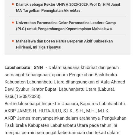
Dilantik sebagai Rektor UNIVA 2025-2029, Prof Dr H M Jamil
MA Targetkan Peningkatan Akreditas
Universitas Paramadina Gelar Paramadina Leaders Camp
(PLC) untuk Pengembangan Kepemimpinan Mahasiswa
Mahasiswa dan Dosen Harus Berperan Aktif Sukseskan
Hilirisasi, Ini Tiga Tipsnya!
Labuhanbatu | SNN -
Dalam suasana khidmat dan penuh
semangat kebangsaan, upacara Pengukuhan Paskibraka
Kabupaten Labuhanbatu Utara dilangsungkan di Aula Ahmad
Dewi Syukur Kantor Bupati Labuhanbatu Utara (Labura),
Rabu(16/08/2023).
Bertindak sebagai Inspektur Upacara, Kapolres Labuhanbatu,
AKBP JAMES H. HUTAJULU, S.I.K., S.H., M.H., M.I.K.
AKBP James menyampainkan dalam arahannya, Pengukuhan
Paskibraka Kabupaten Labuhanbatu Utara pada tahun ini
menjadi cermin semangat kebersamaan dan tekad dalam