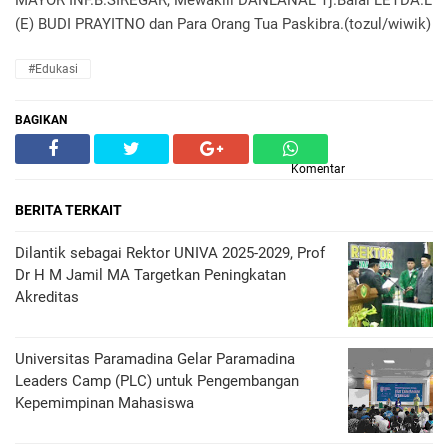
MAYOR INF.B.SIREGAR, Mewakili DANLANAL Tj.Balai LETDA.L
(E) BUDI PRAYITNO dan Para Orang Tua Paskibra.(tozul/wiwik)
#Edukasi
BAGIKAN
Komentar
BERITA TERKAIT
Dilantik sebagai Rektor UNIVA 2025-2029, Prof
Dr H M Jamil MA Targetkan Peningkatan
Akreditas
Universitas Paramadina Gelar Paramadina
Leaders Camp (PLC) untuk Pengembangan
Kepemimpinan Mahasiswa