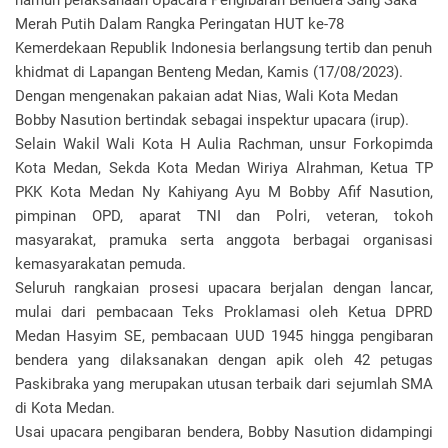
namun pelaksanaan Upacara Pengibaran Bendera Sang Saka
Merah Putih Dalam Rangka Peringatan HUT ke-78
Kemerdekaan Republik Indonesia berlangsung tertib dan penuh
khidmat di Lapangan Benteng Medan, Kamis (17/08/2023).
Dengan mengenakan pakaian adat Nias, Wali Kota Medan
Bobby Nasution bertindak sebagai inspektur upacara (irup).
Selain Wakil Wali Kota H Aulia Rachman, unsur Forkopimda
Kota Medan, Sekda Kota Medan Wiriya Alrahman, Ketua TP
PKK Kota Medan Ny Kahiyang Ayu M Bobby Afif Nasution,
pimpinan OPD, aparat TNI dan Polri, veteran, tokoh
masyarakat, pramuka serta anggota berbagai organisasi
kemasyarakatan pemuda.
Seluruh rangkaian prosesi upacara berjalan dengan lancar,
mulai dari pembacaan Teks Proklamasi oleh Ketua DPRD
Medan Hasyim SE, pembacaan UUD 1945 hingga pengibaran
bendera yang dilaksanakan dengan apik oleh 42 petugas
Paskibraka yang merupakan utusan terbaik dari sejumlah SMA
di Kota Medan.
Usai upacara pengibaran bendera, Bobby Nasution didampingi