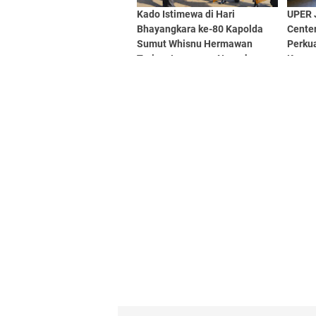
Kado Istimewa di Hari
UPER 
Bhayangkara ke-80 Kapolda
Cente
Sumut Whisnu Hermawan
Perkua
Terima Langsung Nugraha
Kamp
Sakanti dari Presiden Prabowo