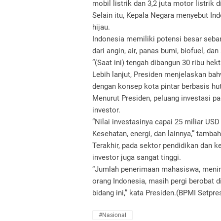
mobil listrik dan 3,2 juta motor listrik d
Selain itu, Kepala Negara menyebut Ind
hijau.
Indonesia memiliki potensi besar seba
dari angin, air, panas bumi, biofuel, dan
“(Saat ini) tengah dibangun 30 ribu hekta
Lebih lanjut, Presiden menjelaskan ba
dengan konsep kota pintar berbasis hu
Menurut Presiden, peluang investasi pa
investor.
“Nilai investasinya capai 25 miliar USD
Kesehatan, energi, dan lainnya,” tamba
Terakhir, pada sektor pendidikan dan k
investor juga sangat tinggi.
“Jumlah penerimaan mahasiswa, meningk
orang Indonesia, masih pergi berobat di
bidang ini,” kata Presiden.(BPMI Setpr
#Nasional