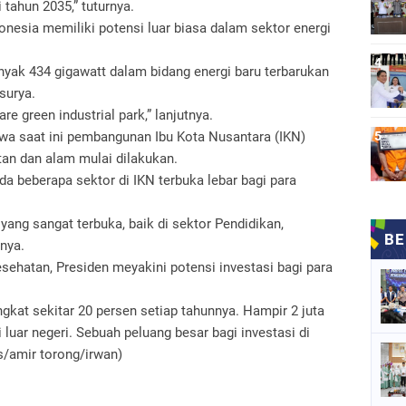
i tahun 2035,” tuturnya.
onesia memiliki potensi luar biasa dalam sektor energi
nyak 434 gigawatt dalam bidang energi baru terbarukan
 surya.
re green industrial park,” lanjutnya.
hwa saat ini pembangunan Ibu Kota Nusantara (IKN)
tan dan alam mulai dilakukan.
da beberapa sektor di IKN terbuka lebar bagi para
 yang sangat terbuka, baik di sektor Pendidikan,
hnya.
esehatan, Presiden meyakini potensi investasi bagi para
at sekitar 20 persen setiap tahunnya. Hampir 2 juta
 luar negeri. Sebuah peluang besar bagi investasi di
es/amir torong/irwan)